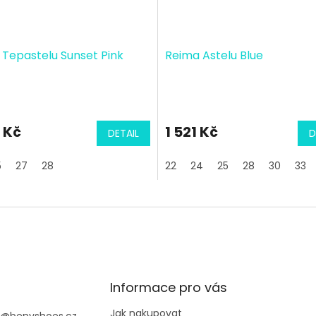
Tepastelu Sunset Pink
Reima Astelu Blue
 Kč
1 521 Kč
DETAIL
D
5
27
28
22
24
25
28
30
33
Informace pro vás
Jak nakupovat