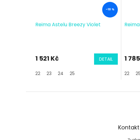
–10 %
Reima Astelu Breezy Violet
Reima 
1 521 Kč
1 785
DETAIL
22
23
24
25
22
2
Z
á
p
a
t
Kontakt
í