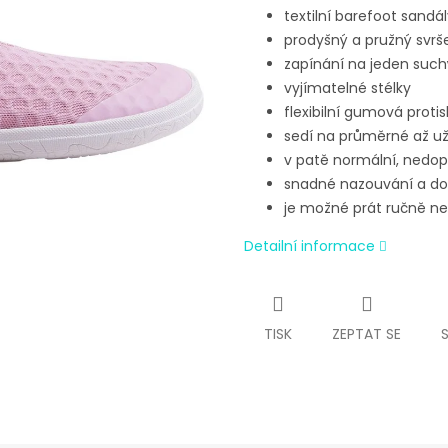
textilní barefoot sandá
prodyšný a pružný svr
zapínání na jeden such
vyjímatelné stélky
flexibilní gumová proti
sedí na průměrné až už
v patě normální, nedop
snadné nazouvání a dob
je možné prát ručně n
Detailní informace
TISK
ZEPTAT SE