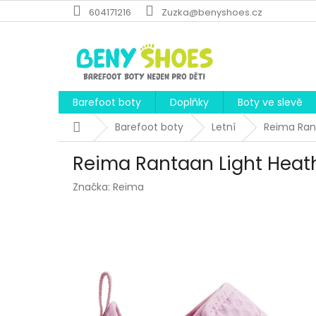
Přejít
604171216
Zuzka@benyshoes.cz
na
obsah
Barefoot boty
Doplňky
Boty ve slevě
Domů
Barefoot boty
Letní
Reima Ran
Reima Rantaan Light Heat
Značka:
Reima