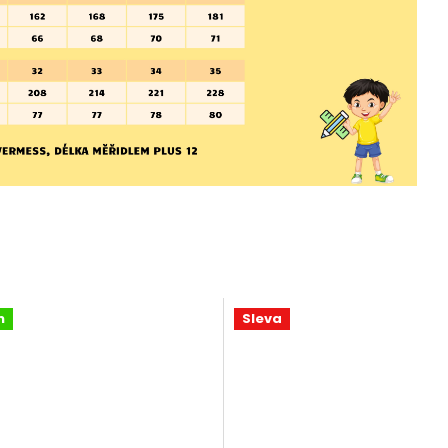
n
Sleva