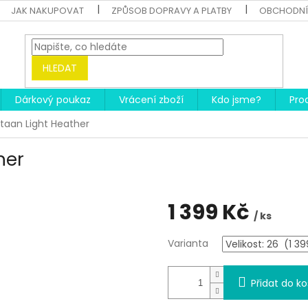
JAK NAKUPOVAT
ZPŮSOB DOPRAVY A PLATBY
OBCHODNÍ
HLEDAT
Dárkový poukaz
Vrácení zboží
Kdo jsme?
Pro
taan Light Heather
her
1 399 Kč
/ ks
Měrná
Varianta
cena:
Přidat do ko