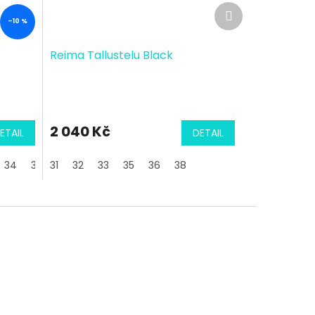
Další
produkt
–10 %
Reima Tallustelu Black
2 040 Kč
ETAIL
DETAIL
34
37
31
39
32
40
33
35
36
38