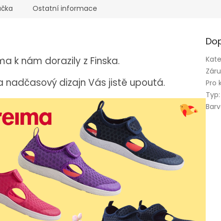
ačka
Ostatní informace
Dop
a k nám dorazily z Finska.
Kate
Zár
 a nadčasový dizajn Vás jistě upoutá.
Pro 
Typ
:
Bar