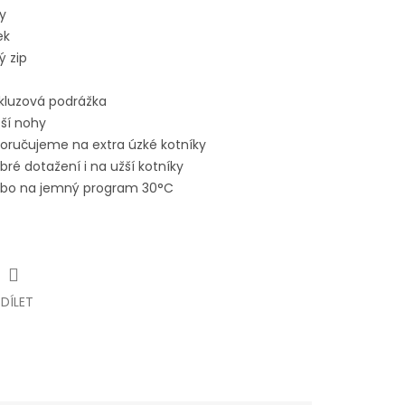
ly
šek
ý zip
skluzová podrážka
ší nohy
oručujeme na extra úzké kotníky
ré dotažení i na užší kotníky
ebo na jemný program 30°C
SDÍLET