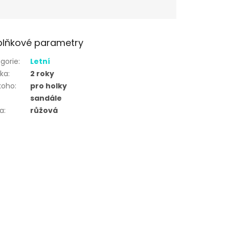
lňkové parametry
gorie
:
Letní
uka
:
2 roky
koho
:
pro holky
sandále
va
:
růžová