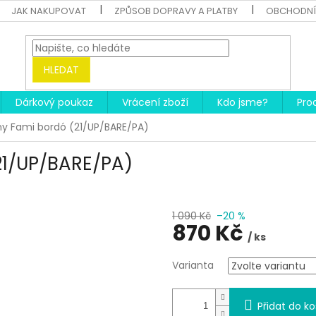
JAK NAKUPOVAT
ZPŮSOB DOPRAVY A PLATBY
OBCHODNÍ
HLEDAT
Dárkový poukaz
Vrácení zboží
Kdo jsme?
Pro
ny Fami bordó (21/UP/BARE/PA)
21/UP/BARE/PA)
1 090 Kč
–20 %
870 Kč
/ ks
Měrná
Varianta
cena:
Přidat do ko