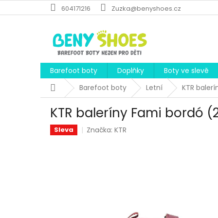
Přejít
604171216
Zuzka@benyshoes.cz
na
obsah
Barefoot boty
Doplňky
Boty ve slevě
Domů
Barefoot boty
Letní
KTR balerí
KTR baleríny Fami bordó (
Značka:
KTR
Sleva