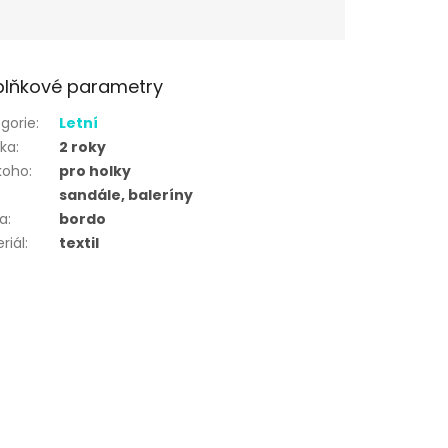
lňkové parametry
gorie
:
Letní
uka
:
2 roky
koho
:
pro holky
sandále, baleríny
va
:
bordo
riál
:
textil