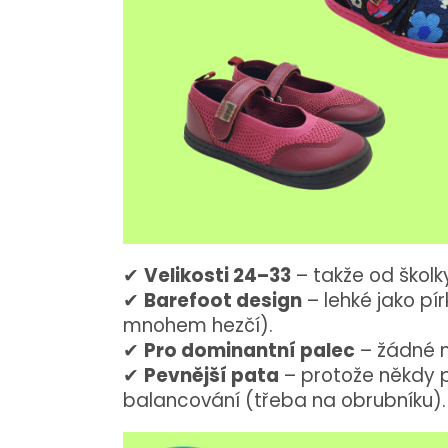
✔
Velikosti
24–
33
–
takže
od
škol
✔
Barefoot
design
–
lehké
jako
pír
mnohem
hezčí).
✔
Pro
dominantní
palec
–
žádné
✔
Pevnější
pata
–
protože někdy
balancování (
třeba
na
obrubníku).