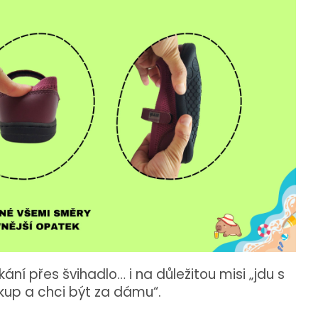
ání přes švihadlo… i na důležitou misi „jdu s
p a chci být za dámu“.