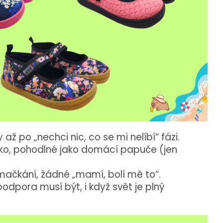
ky
až
po „nechci nic, co se mi nelíbí
“
fázi.
ko,
pohodlné
jako
domácí
papuče (
jen
mačkání,
žádné „
mamí,
bolí
mě
to“.
podpora
musí
být,
i
když
svět
je
plný