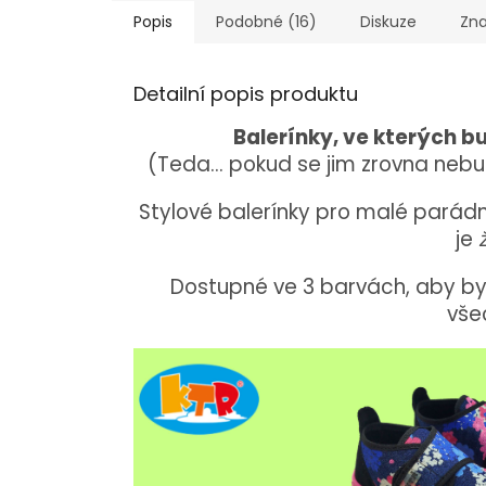
Popis
Podobné (16)
Diskuze
Zn
Detailní popis produktu
Balerínky,
ve
kterých
b
(
Teda...
pokud
se
jim
zrovna
neb
Stylové
balerínky
pro
malé
parádn
je
Dostupné
ve
3
barvách,
aby
by
vše