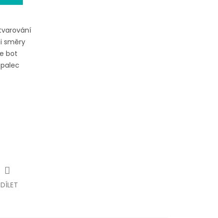
tvarování
i směry
ce bot
 palec
SDÍLET