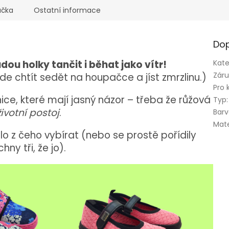
ačka
Ostatní informace
Dop
udou
holky
tančit
i
běhat
jako
vítr!
Kate
Zár
ude
chtít
sedět
na
houpačce
a
jíst
zmrzlinu.)
Pro 
ice,
které
mají
jasný
názor –
třeba
že
růžová
Typ
:
životní
postoj
.
Bar
Mate
lo
z
čeho
vybírat (
nebo
se
prostě
pořídily
chny
tři,
že
jo).