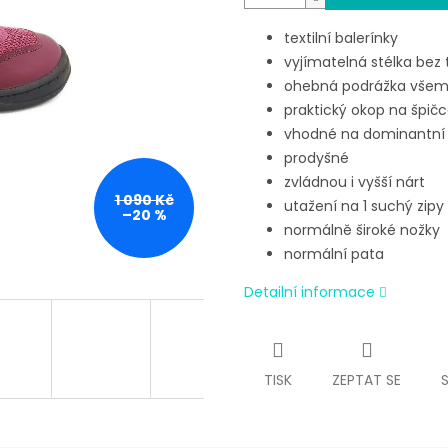
textilní balerínky
vyjímatelná stélka bez 
ohebná podrážka všem
praktický okop na špič
vhodné na dominantní
prodyšné
zvládnou i vyšší nárt
1 090 Kč
utažení na 1 suchý zipy
–20 %
normálně široké nožky
normální pata
Detailní informace
TISK
ZEPTAT SE