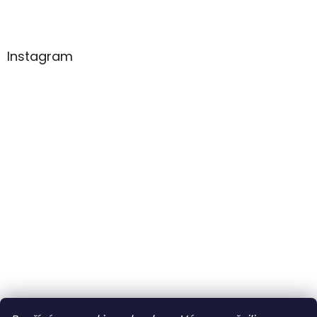
Instagram
So
Zavřeno
Ne
Zavřeno
Sledovat na Instagramu
Po
Zavřeno