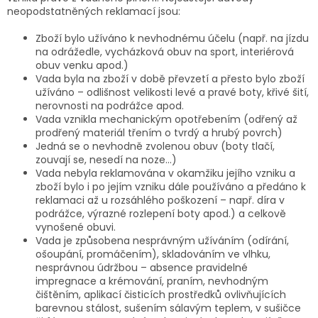
neopodstatněných reklamací jsou:
Zboží bylo užíváno k nevhodnému účelu (např. na jízdu
na odrážedle, vycházková obuv na sport, interiérová
obuv venku apod.)
Vada byla na zboží v době převzetí a přesto bylo zboží
užíváno – odlišnost velikosti levé a pravé boty, křivé šití,
nerovnosti na podrážce apod.
Vada vznikla mechanickým opotřebením (odřený až
prodřený materiál třením o tvrdý a hrubý povrch)
Jedná se o nevhodně zvolenou obuv (boty tlačí,
zouvají se, nesedí na noze…)
Vada nebyla reklamována v okamžiku jejího vzniku a
zboží bylo i po jejím vzniku dále používáno a předáno k
reklamaci až u rozsáhlého poškození – např. díra v
podrážce, výrazné rozlepení boty apod.) a celkově
vynošené obuvi.
Vada je způsobena nesprávným užíváním (odírání,
ošoupání, promáčením), skladováním ve vlhku,
nesprávnou údržbou – absence pravidelné
impregnace a krémování, praním, nevhodným
čištěním, aplikací čisticích prostředků ovlivňujících
barevnou stálost, sušením sálavým teplem, v sušičce