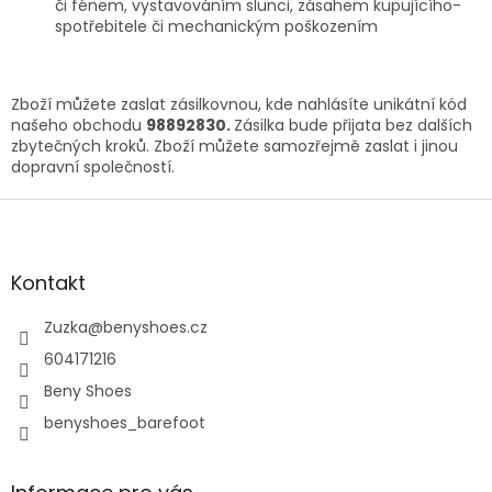
či fénem, vystavováním slunci, zásahem kupujícího-
spotřebitele či mechanickým poškozením
Zboží můžete zaslat zásilkovnou, kde nahlásíte unikátní kód
našeho obchodu
98892830.
Zásilka bude přijata bez dalších
zbytečných kroků. Zboží můžete samozřejmě zaslat i jinou
dopravní společností.
Z
á
p
a
Kontakt
t
í
Zuzka
@
benyshoes.cz
604171216
Beny Shoes
benyshoes_barefoot