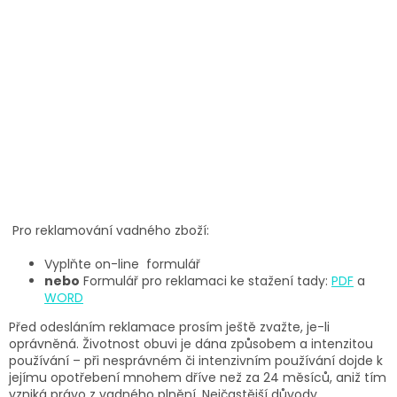
Pro reklamování vadného zboží:
Vyplňte on-line formulář
nebo
Formulář pro reklamaci ke stažení tady:
PDF
a
WORD
Před odesláním reklamace prosím ještě zvažte, je-li
oprávněná. Životnost obuvi je dána způsobem a intenzitou
používání – při nesprávném či intenzivním používání dojde k
jejímu opotřebení mnohem dříve než za 24 měsíců, aniž tím
vzniká právo z vadného plnění. Nejčastější důvody