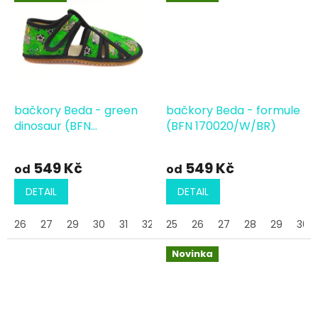
bačkory Beda - green
bačkory Beda - formule
dinosaur (BFN
(BFN 170020/W/BR)
170020/W/BR)
549 Kč
549 Kč
od
od
DETAIL
DETAIL
26
27
29
30
31
32
25
26
27
28
29
30
Novinka