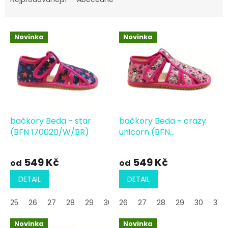
e
n
í
V
p
Novinka
Novinka
ý
r
p
o
i
d
s
u
p
k
r
t
o
ů
d
bačkory Beda - star
bačkory Beda - crazy
u
(BFN 170020/W/BR)
unicorn (BFN
k
170020/W/BR)
t
549 Kč
549 Kč
od
od
ů
DETAIL
DETAIL
25
26
27
28
29
30
26
31
27
32
28
33
34
29
30
35
31
Novinka
Novinka