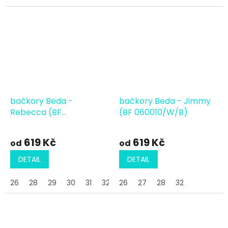
bačkory Beda -
bačkory Beda - Jimmy
Rebecca (BF
(BF 060010/W/B)
060010/W/B)
619 Kč
619 Kč
od
od
DETAIL
DETAIL
26
28
29
30
31
32
26
33
27
28
32