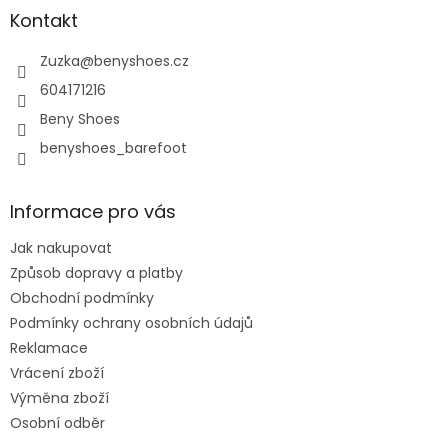
í
p
a
Kontakt
r
t
v
í
Zuzka
@
benyshoes.cz
k
y
604171216
v
Beny Shoes
ý
p
benyshoes_barefoot
i
s
u
Informace pro vás
Jak nakupovat
Způsob dopravy a platby
Obchodní podmínky
Podmínky ochrany osobních údajů
Reklamace
Vrácení zboží
Výměna zboží
Osobní odběr