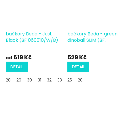
bačkory Beda - Just
bačkory Beda - green
Black (BF 060010/W/B)
dinoball SLIM (BF
060010/W/02)
619 Kč
529 Kč
od
DETAIL
DETAIL
28
29
30
31
32
33
25
34
28
35