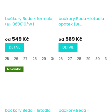
bačkory Beda - formule
bačkory Beda - letadla
(BF 060010/W)
opatek (BF
060010/W/OP)
549 Kč
569 Kč
od
od
DETAIL
DETAIL
25
26
27
28
29
30
26
31
27
32
28
33
34
29
30
35
36
31
Novinka
bačkory Beda - letadla
bačkory Beda -