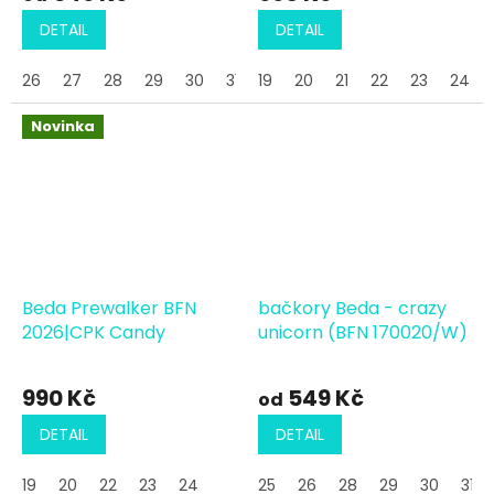
DETAIL
DETAIL
26
27
28
29
30
31
19
32
20
33
21
22
23
24
Novinka
Beda Prewalker BFN
bačkory Beda - crazy
2026|CPK Candy
unicorn (BFN 170020/W)
990 Kč
549 Kč
od
DETAIL
DETAIL
19
20
22
23
24
25
26
28
29
30
31