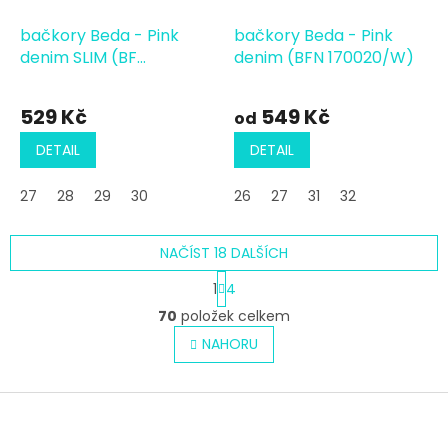
bačkory Beda - Pink
bačkory Beda - Pink
denim SLIM (BF
denim (BFN 170020/W)
060010/W/02)
529 Kč
549 Kč
od
DETAIL
DETAIL
27
28
29
30
26
27
31
32
NAČÍST 18 DALŠÍCH
S
1
4
t
O
r
70
položek celkem
v
á
l
NAHORU
n
á
k
o
d
v
Z
a
á
c
á
n
í
p