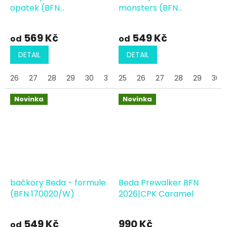
opatek (BFN
monsters (BFN
170020/W/OP)
170020/W)
569 Kč
549 Kč
od
od
DETAIL
DETAIL
26
27
28
29
30
31
25
32
26
33
27
28
29
30
Novinka
Novinka
bačkory Beda - formule
Beda Prewalker BFN
(BFN 170020/W)
2026|CPK Caramel
549 Kč
990 Kč
od