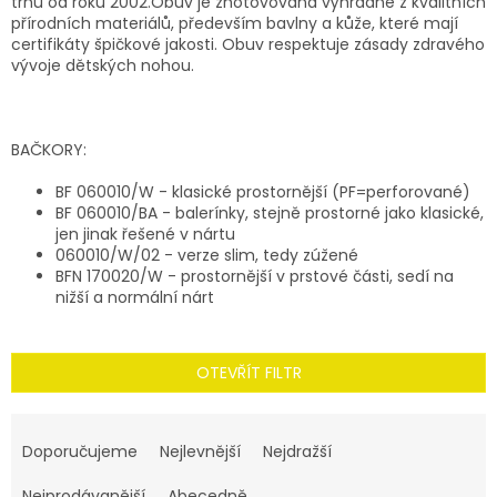
trhu od roku 2002.Obuv je zhotovována výhradně z kvalitních
přírodních materiálů, především bavlny a kůže, které mají
certifikáty špičkové jakosti. Obuv respektuje zásady zdravého
vývoje dětských nohou.
BAČKORY:
BF 060010/W - klasické prostornější (PF=perforované)
BF 060010/BA - balerínky, stejně prostorné jako klasické,
jen jinak řešené v nártu
060010/W/02 - verze slim, tedy zúžené
BFN 170020/W - prostornější v prstové části, sedí na
nižší a normální nárt
OTEVŘÍT FILTR
Ř
a
Doporučujeme
Nejlevnější
Nejdražší
z
Nejprodávanější
Abecedně