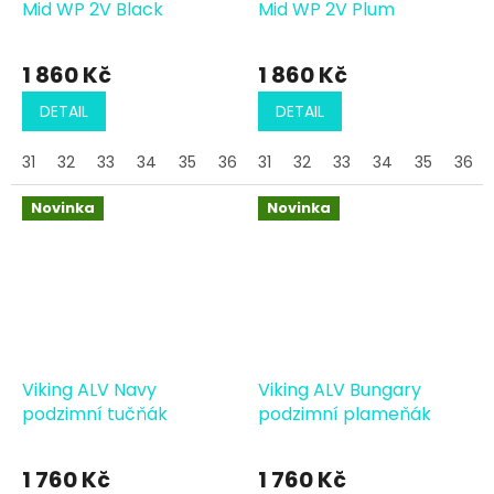
Mid WP 2V Black
Mid WP 2V Plum
1 860 Kč
1 860 Kč
DETAIL
DETAIL
31
32
33
34
35
36
31
37
32
38
33
34
35
36
Novinka
Novinka
Viking ALV Navy
Viking ALV Bungary
podzimní tučňák
podzimní plameňák
1 760 Kč
1 760 Kč