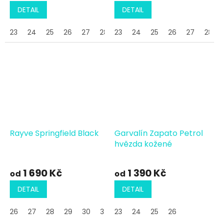
DETAIL
DETAIL
23
24
25
26
27
28
23
29
24
30
25
26
27
28
Rayve Springfield Black
Garvalín Zapato Petrol
hvězda kožené
1 690 Kč
1 390 Kč
od
od
DETAIL
DETAIL
26
27
28
29
30
34
23
24
25
26