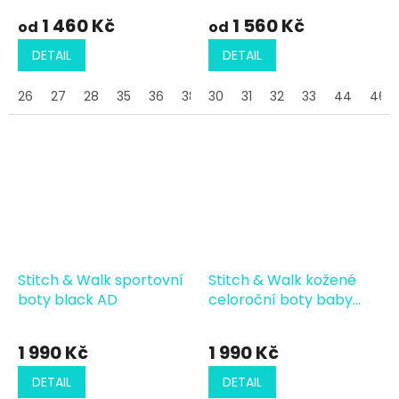
1 460 Kč
1 560 Kč
od
od
DETAIL
DETAIL
26
27
28
35
36
38
30
39
31
41
32
43
33
44
46
Stitch & Walk sportovní
Stitch & Walk kožené
boty black AD
celoroční boty baby
pink AD
1 990 Kč
1 990 Kč
DETAIL
DETAIL