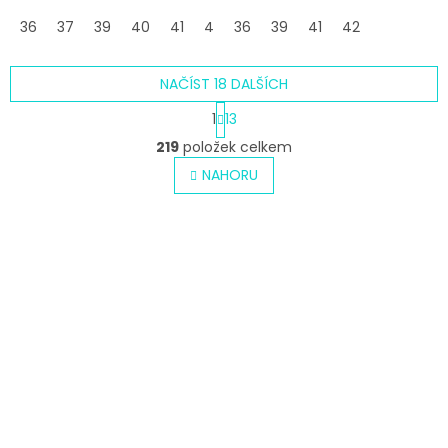
36
37
39
40
41
42
36
44
39
41
42
NAČÍST 18 DALŠÍCH
S
1
13
t
O
r
219
položek celkem
v
á
l
NAHORU
n
á
k
o
d
v
a
á
c
n
í
í
p
r
v
k
y
v
ý
p
i