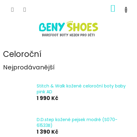
Přejít
NÁKUP
na
obsah
KOŠÍK
Celoroční
Nejprodávanější
Stitch & Walk kožené celoroční boty baby
pink AD
1 990 Kč
D.D.step kožené pejsek modré (S070-
61533B)
1 390 Kč