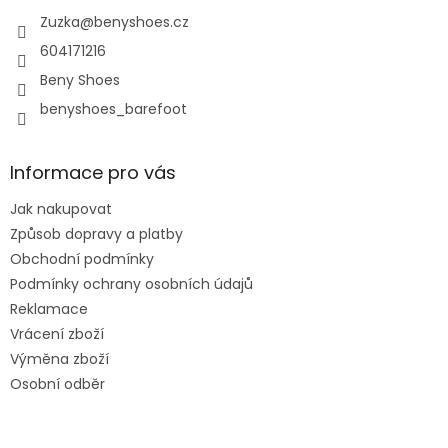
t
í
Zuzka
@
benyshoes.cz
604171216
Beny Shoes
benyshoes_barefoot
Informace pro vás
Jak nakupovat
Způsob dopravy a platby
Obchodní podmínky
Podmínky ochrany osobních údajů
Reklamace
Vrácení zboží
Výměna zboží
Osobní odběr