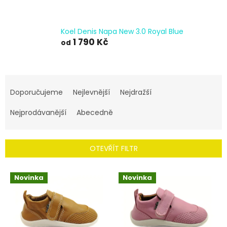
Koel Denis Napa New 3.0 Royal Blue
1 790 Kč
od
Ř
a
Doporučujeme
Nejlevnější
Nejdražší
z
e
Nejprodávanější
Abecedně
n
í
p
OTEVŘÍT FILTR
r
o
V
Novinka
Novinka
d
ý
u
p
k
i
t
s
ů