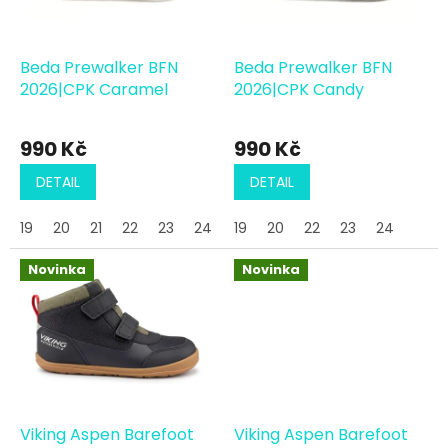
p
r
o
d
Beda Prewalker BFN
Beda Prewalker BFN
u
2026|CPK Caramel
2026|CPK Candy
k
t
990 Kč
990 Kč
ů
DETAIL
DETAIL
19
20
21
22
23
24
19
20
22
23
24
Novinka
Novinka
Viking Aspen Barefoot
Viking Aspen Barefoot