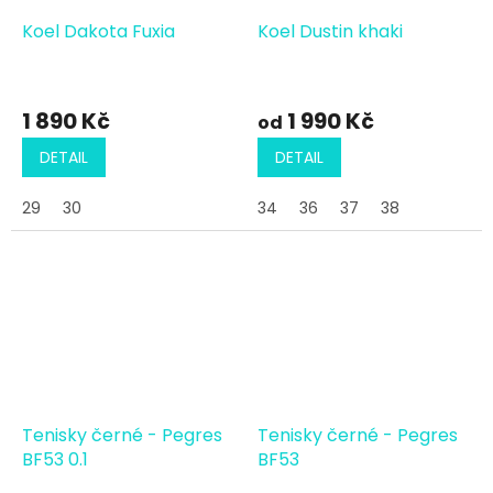
Koel Dakota Fuxia
Koel Dustin khaki
1 890 Kč
1 990 Kč
od
DETAIL
DETAIL
29
30
34
36
37
38
Tenisky černé - Pegres
Tenisky černé - Pegres
BF53 0.1
BF53