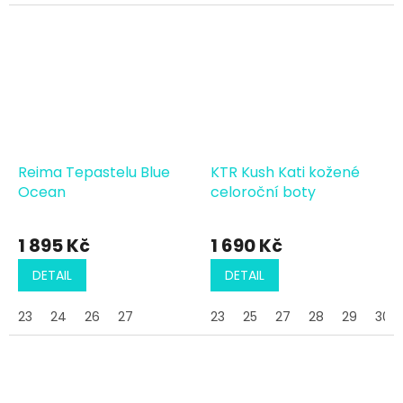
Reima Tepastelu Blue
KTR Kush Kati kožené
Ocean
celoroční boty
1 895 Kč
1 690 Kč
DETAIL
DETAIL
23
24
26
27
23
25
27
28
29
30