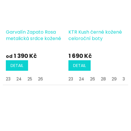
Garvalín Zapato Rosa
KTR Kush černé kožené
metalická srdce kožené
celoroční boty
1 390 Kč
1 690 Kč
od
DETAIL
DETAIL
23
24
25
26
23
24
26
28
29
30