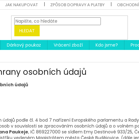
JAK NAKUPOVAT
ZPŮSOB DOPRAVY A PLATBY
OBCHODNÍ
HLEDAT
Dárkový poukaz
Vrácení zboží
Kdo jsme?
Pro
hrany osobních údajů
bních údajů
údajů podle čl. 4 bod 7 nařízení Evropského parlamentu a Rady
osob v souvislosti se zpracováním osobních údajů a o volném p
ana Paukeje
, IČ 869227000 se sídlem Emy Destinové 933/25, Č
jstříku vedeném Magistrátem města České Budějovice. (dále jen