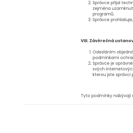
Správce přijal tech
zejména uzamknutím
programů.
Správce prohlašuje
VIII. Závěrečná ustano
Odesláním objednáv
podmínkami ochrany
Správce je oprávně
svých internetovýc
kterou jste správci 
Tyto podmínky nabývají ú
Z
á
p
a