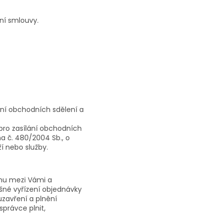
ní smlouvy.
ní obchodních sdělení a
pro zasílání obchodních
na č. 480/2004 Sb., o
í nebo služby.
ahu mezi Vámi a
šné vyřízení objednávky
zavření a plnění
správce plnit,