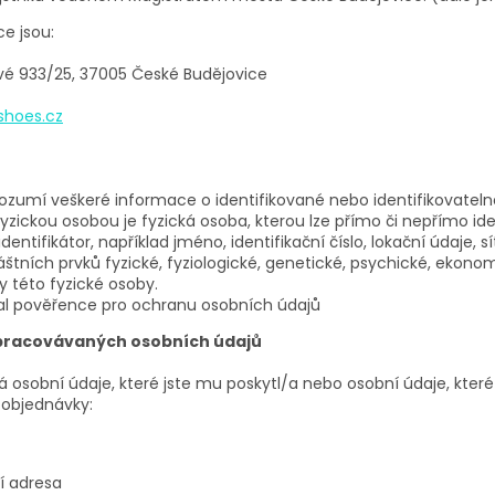
e jsou:
vé 933/25, 37005 České Budějovice
hoes.cz
ozumí veškeré informace o identifikované nebo identifikovateln
fyzickou osobou je fyzická osoba, kterou lze přímo či nepřímo id
entifikátor, například jméno, identifikační číslo, lokační údaje, s
láštních prvků fyzické, fyziologické, genetické, psychické, ekono
y této fyzické osoby.
l pověřence pro ochranu osobních údajů
 zpracovávaných osobních údajů
osobní údaje, které jste mu poskytl/a nebo osobní údaje, které
 objednávky:
í adresa