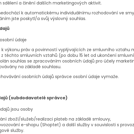
 sdělení a činění dalších marketingových aktivit.
nedochází k automatickému individuálnímu rozhodování ve smysl
ním jste poskytl/a svůj výslovný souhlas.
dajů
osobní údaje
k výkonu práv a povinností vyplývajících ze smluvního vztahu
 z těchto smluvních vztahů (po dobu 15 let od ukončení smluvní
olán souhlas se zpracováním osobních údajů pro účely marketingu
ovávány na základě souhlasu.
chovávání osobních údajů správce osobní údaje vymaže.
údajů (subdodavatelé správce)
údajů jsou osoby
dání zboží/služeb/realizaci plateb na základě smlouvy,
provozování e-shopu (Shoptet) a další služby v souvislosti s pro
gové služby.