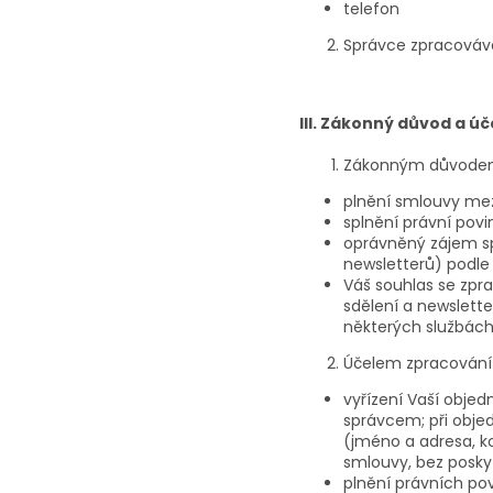
telefon
Správce zpracovává
III. Zákonný důvod a ú
Zákonným důvodem 
plnění smlouvy mezi
splnění právní povin
oprávněný zájem sp
newsletterů) podle č
Váš souhlas se zpr
sdělení a newsletter
některých službách
Účelem zpracování 
vyřízení Vaší obje
správcem; při obje
(jméno a adresa, k
smlouvy, bez poskyt
plnění právních pov