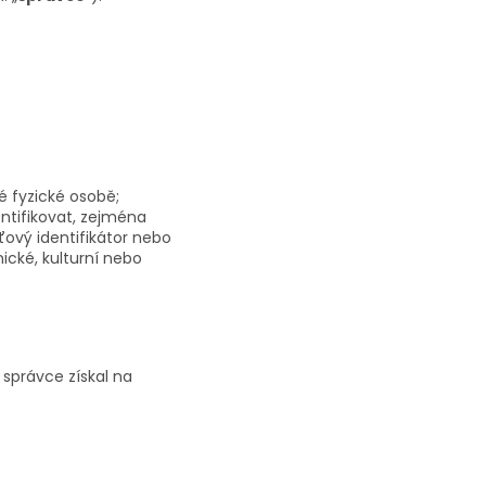
é fyzické osobě;
entifikovat, zejména
íťový identifikátor nebo
mické, kulturní nebo
 správce získal na