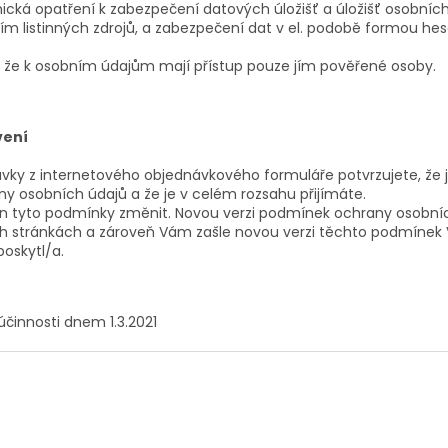
nická opatření k zabezpečení datových úložišť a úložišť osobních
 listinných zdrojů, a zabezpečení dat v el. podobě formou hesel
, že k osobním údajům mají přístup pouze jím pověřené osoby.
vení
ky z internetového objednávkového formuláře potvrzujete, že 
 osobních údajů a že je v celém rozsahu přijímáte.
n tyto podmínky změnit. Novou verzi podmínek ochrany osobníc
h stránkách a zároveň Vám zašle novou verzi těchto podmínek 
poskytl/a.
činnosti dnem 1.3.2021