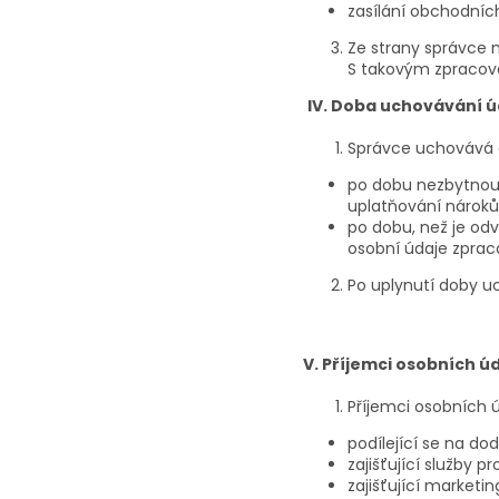
zasílání obchodních
Ze strany správce 
S takovým zpracová
IV. Doba uchovávání ú
Správce uchovává 
po dobu nezbytnou 
uplatňování nároků
po dobu, než je odv
osobní údaje zprac
Po uplynutí doby u
V. Příjemci osobních 
Příjemci osobních 
podílející se na do
zajišťující služby 
zajišťující marketin