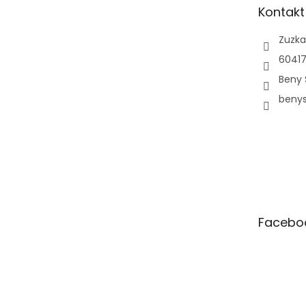
t
Kontakt
í
Zuzka
60417
Beny 
beny
Facebo