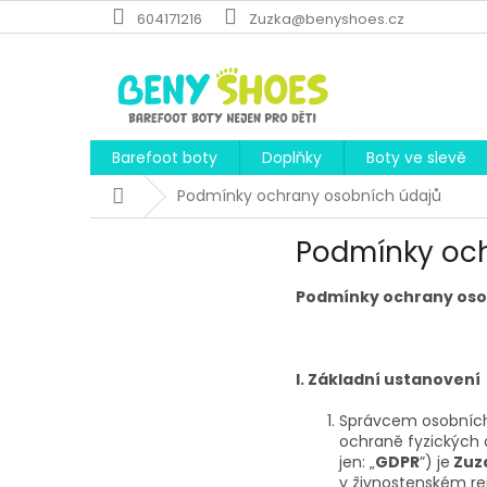
Přejít
604171216
Zuzka@benyshoes.cz
na
obsah
Barefoot boty
Doplňky
Boty ve slevě
Domů
Podmínky ochrany osobních údajů
Podmínky oc
Podmínky ochrany oso
I. Základní ustanovení
Správcem osobních 
ochraně fyzických 
jen: „
GDPR
”) je
Zuz
v živnostenském re