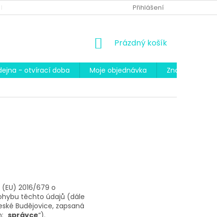
 PODMÍNKY
PODMÍNKY OCHRANY OSOBNÍCH ÚDAJŮ
Přihlášení
REKLA
NÁKUPNÍ
Prázdný košík
KOŠÍK
dejna - otvírací doba
Moje objednávka
Značky
 (EU) 2016/679 o
ohybu těchto údajů (dále
eské Budějovice, zapsaná
: „
správce
“).