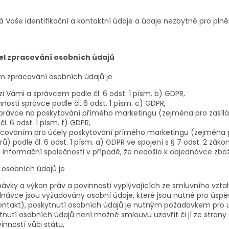
 Vaše identifikační a kontaktní údaje a údaje nezbytné pro plně
čel zpracování osobních údajů
zpracování osobních údajů je
 Vámi a správcem podle čl. 6 odst. 1 písm. b) GDPR,
nosti správce podle čl. 6 odst. 1 písm. c) GDPR,
rávce na poskytování přímého marketingu (zejména pro zasílá
l. 6 odst. 1 písm. f) GDPR,
acováním pro účely poskytování přímého marketingu (zejména 
ů) podle čl. 6 odst. 1 písm. a) GDPR ve spojení s § 7 odst. 2 záko
 informační společnosti v případě, že nedošlo k objednávce zbož
osobních údajů je
dnávky a výkon práv a povinností vyplývajících ze smluvního vzt
dnávce jsou vyžadovány osobní údaje, které jsou nutné pro úspě
ontakt), poskytnutí osobních údajů je nutným požadavkem pro u
nutí osobních údajů není možné smlouvu uzavřít či jí ze strany 
inností vůči státu,