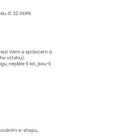
u čl. 22 GDPR.
 mezi Vámi a správcem a
ho vztahu).
, nejdéle 5 let, jsou-li
vozováním e-shopu,