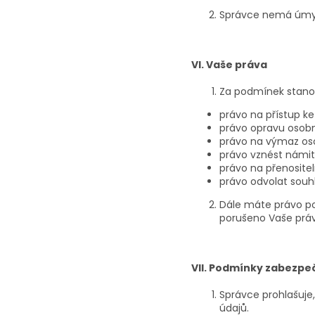
Správce nemá úmys
VI. Vaše práva
Za podmínek stan
právo na přístup k
právo opravu osobní
právo na výmaz osob
právo vznést námitk
právo na přenositel
právo odvolat souh
Dále máte právo po
porušeno Vaše práv
VII. Podmínky zabezpe
Správce prohlašuje
údajů.