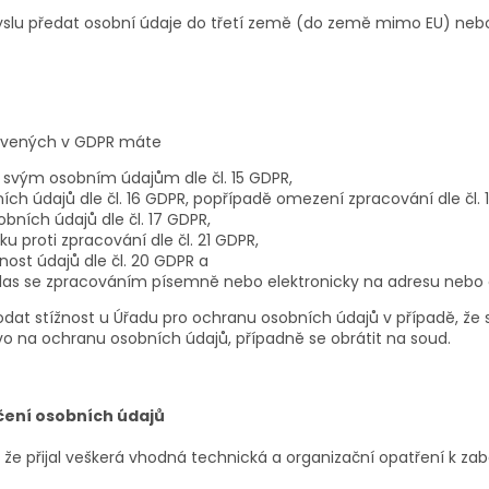
lu předat osobní údaje do třetí země (do země mimo EU) nebo
ovených v GDPR máte
e svým osobním údajům dle čl. 15 GDPR,
ch údajů dle čl. 16 GDPR, popřípadě omezení zpracování dle čl. 
ních údajů dle čl. 17 GDPR,
u proti zpracování dle čl. 21 GDPR,
nost údajů dle čl. 20 GDPR a
las se zpracováním písemně nebo elektronicky na adresu nebo 
dat stížnost u Úřadu pro ochranu osobních údajů v případě, že 
o na ochranu osobních údajů, případně se obrátit na soud.
čení osobních údajů
, že přijal veškerá vhodná technická a organizační opatření k z