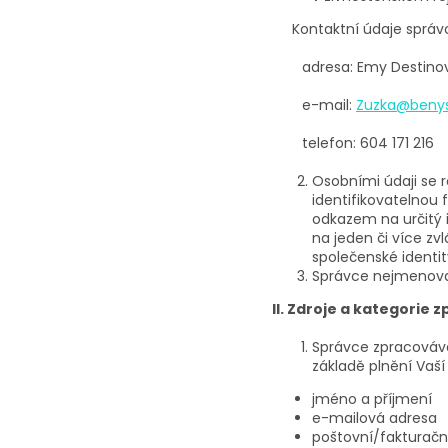
Kontaktní údaje správc
adresa: Emy Destino
e-mail:
Zuzka@benys
telefon: 604 171 216
Osobními údaji se r
identifikovatelnou 
odkazem na určitý id
na jeden či více zv
společenské identit
Správce nejmenova
II. Zdroje a kategorie
Správce zpracovává 
základě plnění Vaší
jméno a příjmení
e-mailová adresa
poštovní/fakturačn