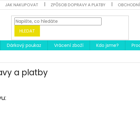
JAK NAKUPOVAT
ZPŮSOB DOPRAVY A PLATBY
OBCHODNÍ
HLEDAT
Dárkový poukaz
Vrácení zboží
Kdo jsme?
Pro
vy a platby
u:
o
íkovna