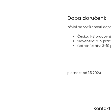
Doba doručení:
závisí na vytíženosti dopr
Česko: 1-3 pracovn
Slovensko: 2-5 pra
Ostatní státy: 3-10
platnost od 1.5.2024
Z
á
p
a
t
Kontakt
í