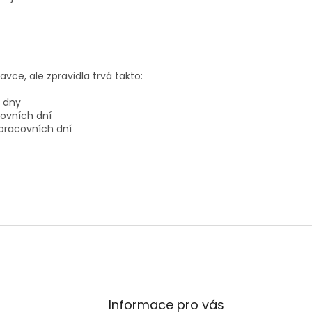
avce, ale zpravidla trvá takto:
í dny
covních dní
 pracovních dní
Informace pro vás