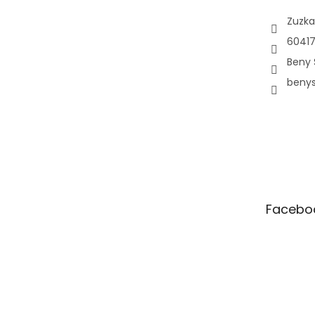
Zuzka
60417
Beny 
beny
Facebo
Pá
10:00–12:00 • 14:00–18:00