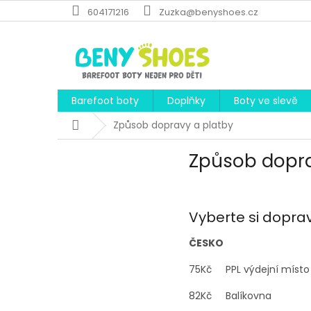
Přejít
604171216
Zuzka@benyshoes.cz
na
obsah
Barefoot boty
Doplňky
Boty ve slevě
Domů
Způsob dopravy a platby
Způsob dopra
Vyberte si doprav
ČESKO
75Kč PPL výdejní míst
82Kč Bal