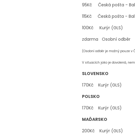
95Kč Česká pošta - 
115Kč Česká pošta -
100Kč Kurýr (
zdarma Oso
(Osobní odběr je možný pouze v Č
V situacích jako je dovolená, n
SLOVENSKO
170Kč Kurýr (GLS)
POLSKO
170Kč Kurýr (GLS)
MAĎARSKO
200Kč Kurýr (GLS)