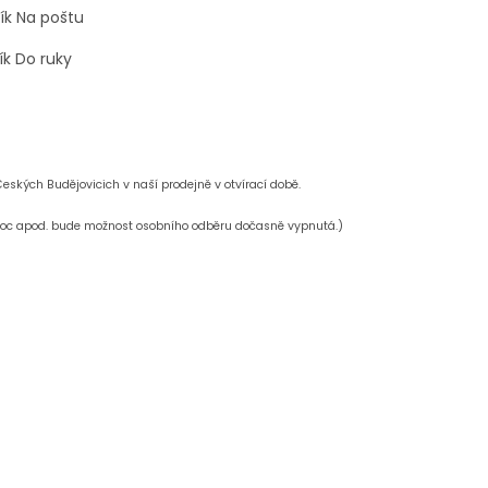
Balík Na poštu
 Balík Do ruky
GLS)
bní odběr
eských Budějovicich v naší prodejně v otvírací době.
emoc apod. bude možnost osobního odběru dočasně vypnutá.)