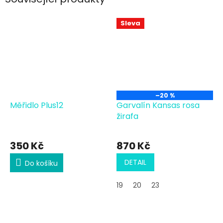
Sleva
–20 %
Měřidlo Plus12
Garvalín Kansas rosa
žirafa
350 Kč
870 Kč
DETAIL
Do košíku
19
20
23