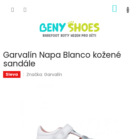
Přejít
NÁKUP
na
obsah
KOŠÍK
Garvalín Napa Blanco kožené
sandále
Značka:
Garvalín
Sleva