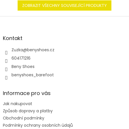
ZOBRAZIT VŠECHNY SOUVISEJÍCÍ PRODUKTY
Z
á
p
a
Kontakt
t
í
Zuzka
@
benyshoes.cz
604171216
Beny Shoes
benyshoes_barefoot
Informace pro vás
Jak nakupovat
Způsob dopravy a platby
Obchodní podmínky
Podmínky ochrany osobních údajů