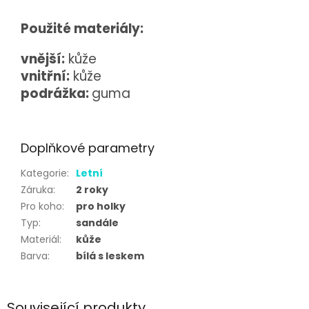
Použité materiály:
vnější:
kůže
vnitřní:
kůže
podrážka:
guma
Doplňkové parametry
Kategorie
:
Letní
Záruka
:
2 roky
Pro koho
:
pro holky
Typ
:
sandále
Materiál
:
kůže
Barva
:
bílá s leskem
Související produkty