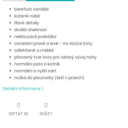
barefoot sandále
kožené nízké
líbivé detaily
skvělá ohebnost
neklouzavá podrážka
označení pravé a levé - na vložce boty
odlehčené a měkké
přirozený tvar boty pro zdravý vývoj nohy
normální pata a kotník
normální a vyšší nárt
nožka do ploutvičky (širší v prsech)
Detailní informace
ZEPTAT SE
SDÍLET