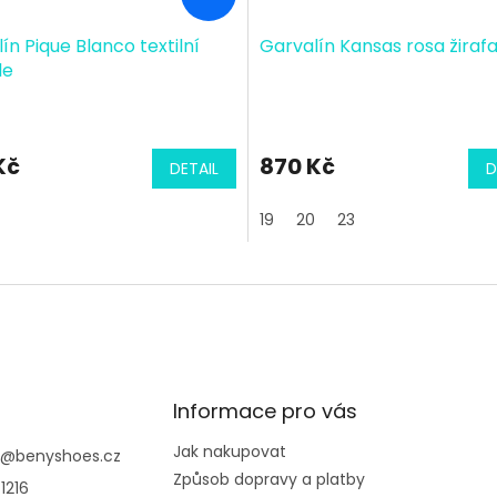
ín Pique Blanco textilní
Garvalín Kansas rosa žiraf
le
Kč
870 Kč
DETAIL
D
19
20
23
Informace pro vás
Jak nakupovat
@
benyshoes.cz
Způsob dopravy a platby
1216