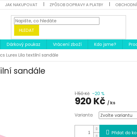
JAK NAKUPOVAT
ZPŮSOB DOPRAVY A PLATBY
OBCHODNÍ
HLEDAT
Dárkový poukaz
Vrácení zboží
Kdo jsme?
Pro
s Lurex Lila textilní sandále
ilní sandále
1 150 Kč
–20 %
920 Kč
/ ks
Měrná
Varianta
cena:
Přidat do ko