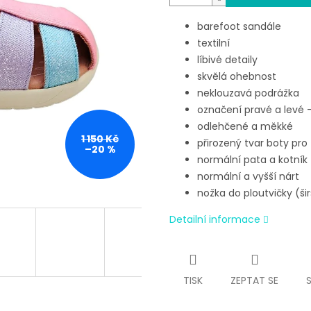
barefoot sandále
textilní
líbivé detaily
skvělá ohebnost
neklouzavá podrážka
označení pravé a levé 
odlehčené a měkké
1 150 Kč
přirozený tvar boty pro
–20 %
normální pata a kotník
normální a vyšší nárt
nožka do ploutvičky (šir
Detailní informace
TISK
ZEPTAT SE