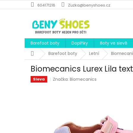
Přejít
604171216
Zuzka@benyshoes.cz
na
obsah
Barefoot boty
Doplňky
Boty ve slevě
Domů
Barefoot boty
Letní
Biomecanic
Biomecanics Lurex Lila text
Značka:
Biomecanics
Sleva