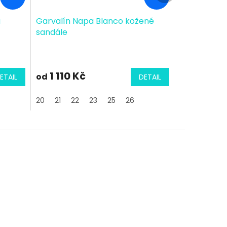
a
Garvalín Napa Blanco kožené
sandále
1 110 Kč
od
ETAIL
DETAIL
20
21
22
23
25
26