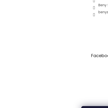
Beny 
beny
Facebo
Pá
10:00–12:00 • 14:00–18:00
So
Zavřeno
Ne
Zavřeno