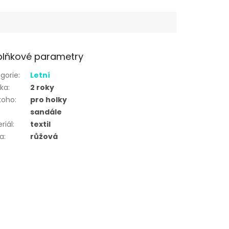
lňkové parametry
gorie
:
Letní
uka
:
2 roky
koho
:
pro holky
sandále
riál
:
textil
va
:
růžová