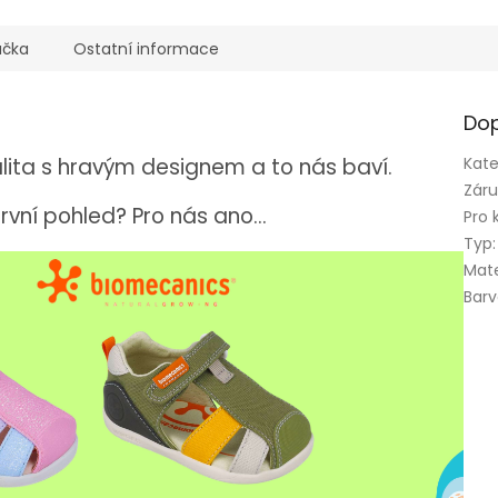
ačka
Ostatní informace
Dop
lita s hravým designem a to nás baví.
Kate
Zár
rvní pohled? Pro nás ano...
Pro 
Typ
:
Mate
Bar