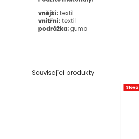
vnější:
textil
vnitřní:
textil
podrážka:
guma
Související produkty
Sleva