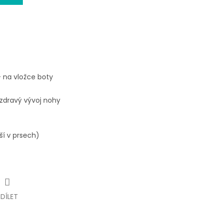
- na vložce boty
 zdravý vývoj nohy
ší v prsech)
SDÍLET