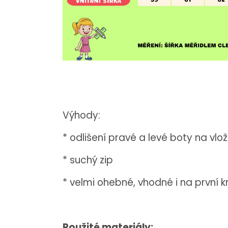
Výhody:
* odlišení pravé a levé boty na vlo
* suchý zip
* velmi ohebné, vhodné i na první k
Použité materiály: