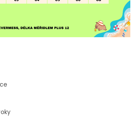
žce
roky