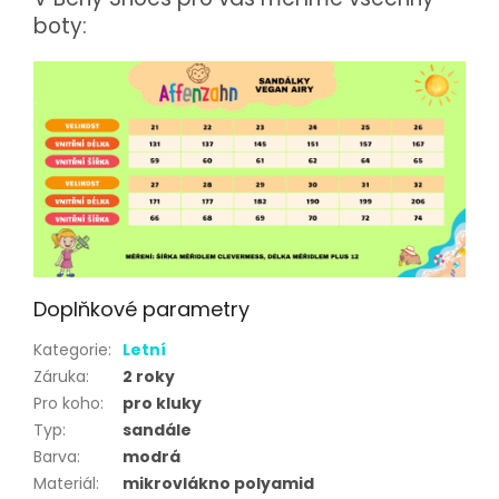
boty:
Doplňkové parametry
Kategorie
:
Letní
Záruka
:
2 roky
Pro koho
:
pro kluky
Typ
:
sandále
Barva
:
modrá
Materiál
:
mikrovlákno polyamid