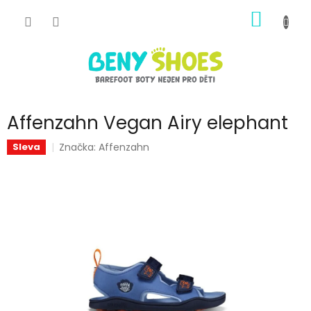
Přejít
NÁKUP
na
obsah
KOŠÍK
Affenzahn Vegan Airy elephant
Značka:
Affenzahn
Sleva