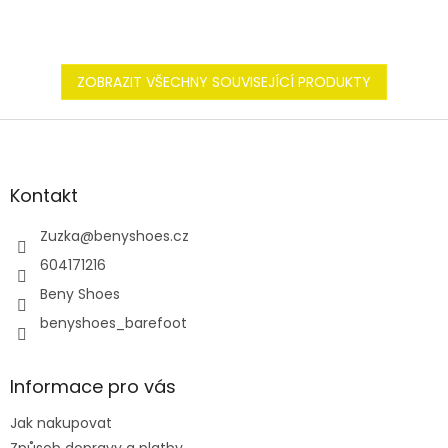
ZOBRAZIT VŠECHNY SOUVISEJÍCÍ PRODUKTY
Z
á
p
a
Kontakt
t
í
Zuzka
@
benyshoes.cz
604171216
Beny Shoes
benyshoes_barefoot
Informace pro vás
Jak nakupovat