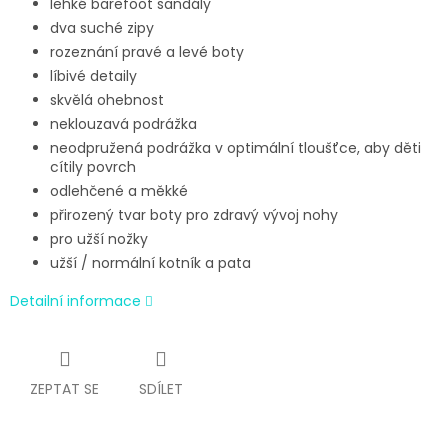
lehké barefoot sandály
dva suché zipy
rozeznání pravé a levé boty
líbivé detaily
skvělá ohebnost
neklouzavá podrážka
neodpružená podrážka v optimální tloušťce, aby děti
cítily povrch
odlehčené a měkké
přirozený tvar boty pro zdravý vývoj nohy
pro užší nožky
užší / normální kotník a pata
Detailní informace
ZEPTAT SE
SDÍLET