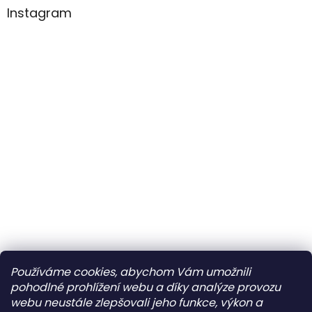
Instagram
Ne
Zavřeno
Po
Zavřeno
Sledovat na Instagramu
Út
10:00–12:00 • 14:00–18:00
Používáme cookies, abychom Vám umožnili
pohodlné prohlížení webu a díky analýze provozu
St
10:00–12:00 • 14:00–18:00
webu neustále zlepšovali jeho funkce, výkon a
Vytvořil Shoptet
Čt
10:00–12:00 • 14:00–18:00