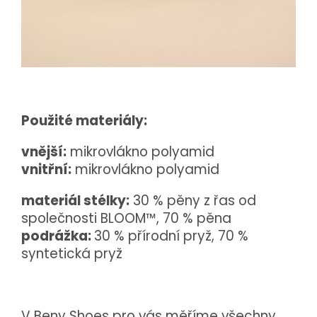
Použité materiály:
vnější:
mikrovlákno polyamid
vnitřní:
mikrovlákno polyamid
materiál stélky:
30 % pěny z řas od
společnosti BLOOM™, 70 % pěna
podrážka:
30 % přírodní pryž, 70 %
syntetická pryž
V Beny Shoes pro vás měříme všechny