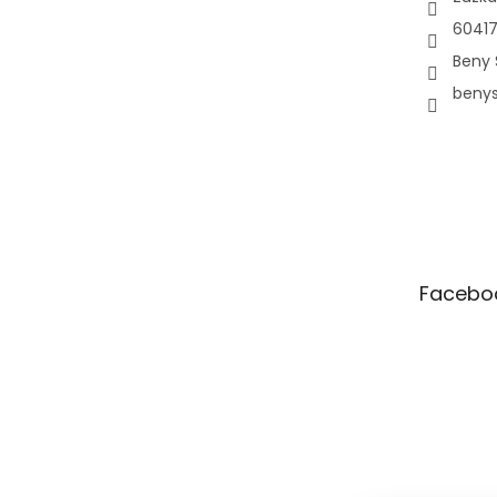
60417
Beny 
beny
Facebo
Pá
10:00–12:00 • 14:00–18:00
So
Zavřeno