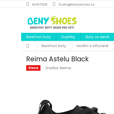
Přejít
604171216
Zuzka@benyshoes.cz
na
obsah
Barefoot boty
Doplňky
Boty ve slevě
Domů
Barefoot boty
textilní a síťované
Reima Astelu Black
Značka:
Reima
Sleva