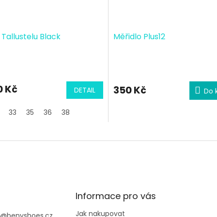
Tallustelu Black
Měřidlo Plus12
0 Kč
350 Kč
DETAIL
Do 
40
33
35
36
38
Informace pro vás
Jak nakupovat
@
benyshoes.cz