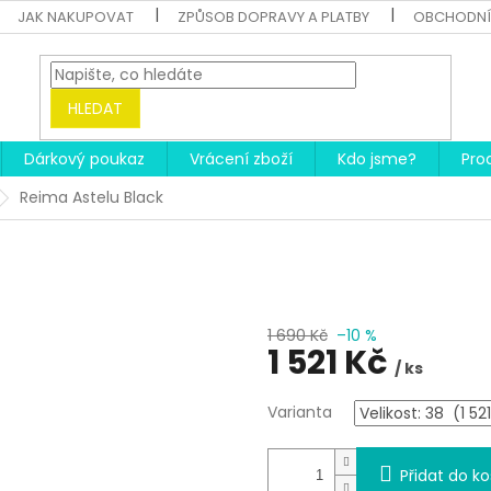
JAK NAKUPOVAT
ZPŮSOB DOPRAVY A PLATBY
OBCHODNÍ
HLEDAT
Dárkový poukaz
Vrácení zboží
Kdo jsme?
Pro
Reima Astelu Black
1 690 Kč
–10 %
1 521 Kč
/ ks
Měrná
Varianta
cena:
Přidat do ko