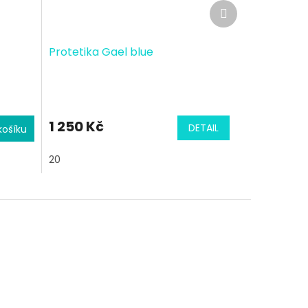
Další
produkt
Protetika Gael blue
1 250 Kč
DETAIL
košíku
20