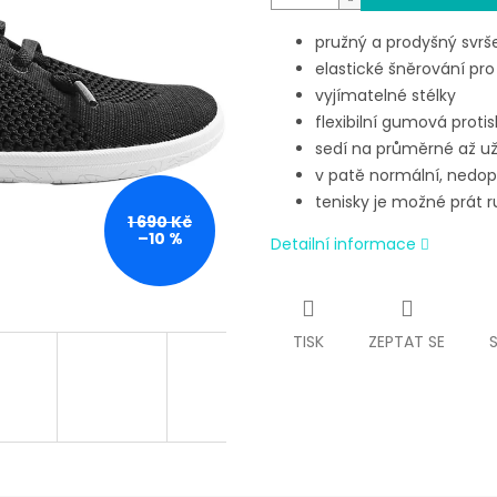
pružný a prodyšný svrše
elastické šněrování pr
vyjímatelné stélky
flexibilní gumová proti
sedí na průměrné až už
v patě normální, nedop
tenisky je možné prát
1 690 Kč
–10 %
Detailní informace
TISK
ZEPTAT SE