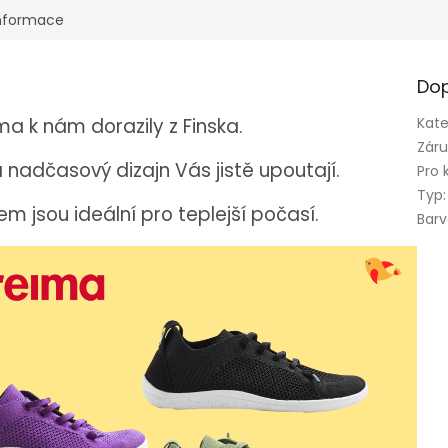
informace
Dop
a k nám dorazily z Finska.
Kate
Zár
a nadčasový dizajn Vás jistě upoutají.
Pro 
Typ
:
m jsou ideální pro teplejší počasí.
Bar