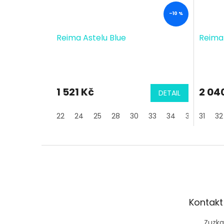
–10 %
Reima Astelu Blue
Reima 
1 521 Kč
2 04
DETAIL
22
24
25
28
30
33
34
37
31
39
32
Z
á
p
a
t
Kontakt
í
Zuzka