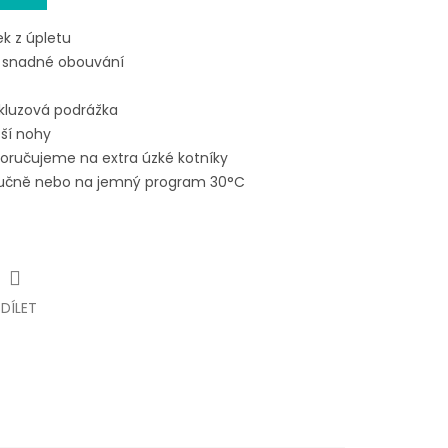
k z úpletu
o snadné obouvání
skluzová podrážka
ší nohy
oručujeme na extra úzké kotníky
 ručně nebo na jemný program 30°C
SDÍLET