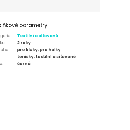
lňkové parametry
gorie
:
Textilní a síťované
uka
:
2 roky
koho
:
pro kluky, pro holky
tenisky, textilní a síťované
va
:
černá