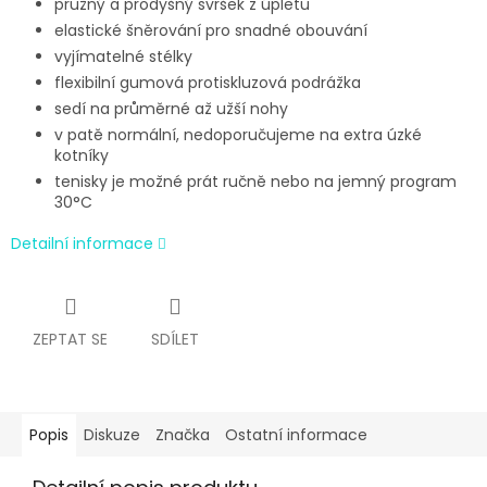
pružný a prodyšný svršek z úpletu
elastické šněrování pro snadné obouvání
vyjímatelné stélky
flexibilní gumová protiskluzová podrážka
sedí na průměrné až užší nohy
v patě normální, nedoporučujeme na extra úzké
kotníky
tenisky je možné prát ručně nebo na jemný program
30°C
Detailní informace
ZEPTAT SE
SDÍLET
Popis
Diskuze
Značka
Ostatní informace