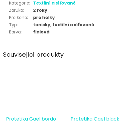
Kategorie
:
Textilní a síťované
Záruka
:
2 roky
Pro koho
:
pro holky
Typ
:
tenisky, textilní a síťované
Barva
:
fialová
Související produkty
Protetika Gael bordo
Protetika Gael black