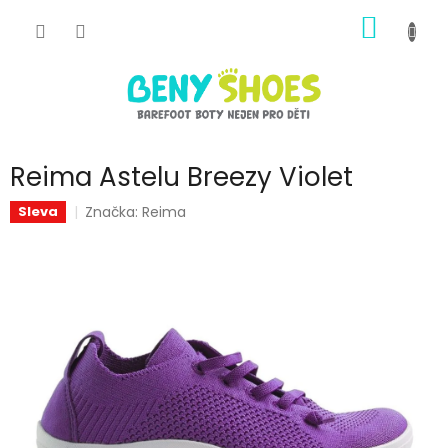
Přejít
NÁKUP
na
obsah
KOŠÍK
Reima Astelu Breezy Violet
Značka:
Reima
Sleva