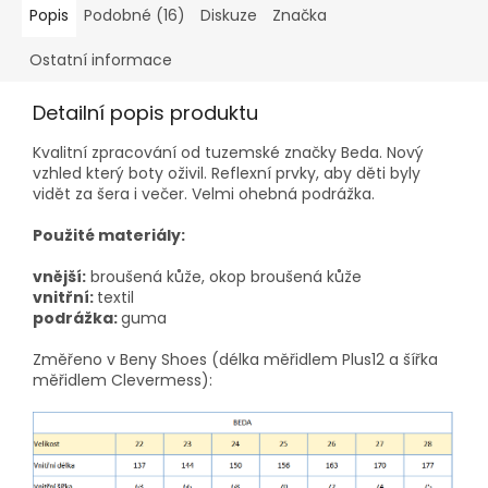
Popis
Podobné (16)
Diskuze
Značka
Ostatní informace
Detailní popis produktu
Kvalitní zpracování od tuzemské značky Beda. Nový
vzhled který boty oživil. Reflexní prvky, aby děti byly
vidět za šera i večer. Velmi ohebná podrážka.
Použité materiály:
vnější:
broušená kůže, okop broušená kůže
vnitřní:
textil
podrážka:
guma
Změřeno v Beny Shoes (délka měřidlem Plus12 a šířka
měřidlem Clevermess):