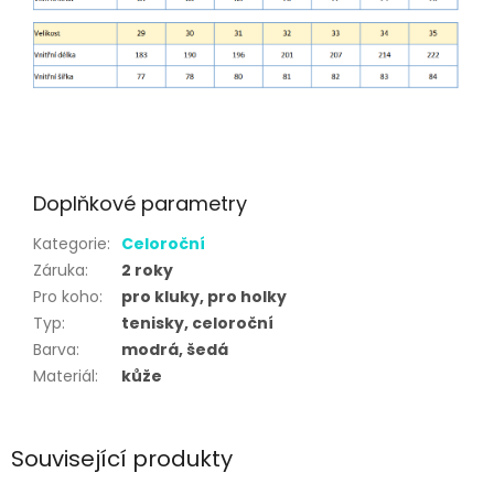
Doplňkové parametry
Kategorie
:
Celoroční
Záruka
:
2 roky
Pro koho
:
pro kluky, pro holky
Typ
:
tenisky, celoroční
Barva
:
modrá, šedá
Materiál
:
kůže
Související produkty