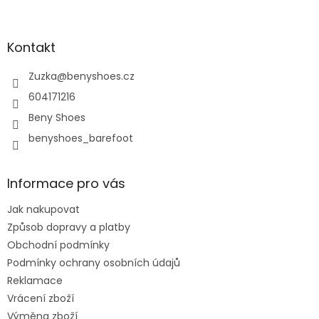
á
p
a
Kontakt
t
í
Zuzka
@
benyshoes.cz
604171216
Beny Shoes
benyshoes_barefoot
Informace pro vás
Jak nakupovat
Způsob dopravy a platby
Obchodní podmínky
Podmínky ochrany osobních údajů
Reklamace
Vrácení zboží
Výměna zboží