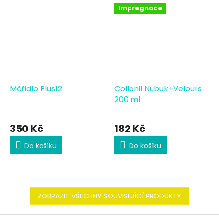
Impregnace
Měřidlo Plus12
Collonil Nubuk+Velours
200 ml
350 Kč
182 Kč
Do košíku
Do košíku
ZOBRAZIT VŠECHNY SOUVISEJÍCÍ PRODUKTY
Z