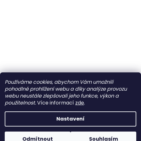
Pá
10:00–12:00 • 14:00–18:00
So
Zavřeno
Sledovat na Instagramu
Ne
Zavřeno
Používáme cookies, abychom Vám umožnili
pohodlné prohlížení webu a díky analýze provozu
Po
Zavřeno
webu neustále zlepšovali jeho funkce, výkon a
Vytvořil Shoptet
Út
10:00–12:00 • 14:00–18:00
použitelnost.
Více informací
zde
.
St
10:00–12:00 • 14:00–18:00
Copyright 2026
Beny Shoes
. Všechna práva vyhrazena.
Nastavení
Čt
10:00–12:00 • 14:00–18:00
Odmítnout
Souhlasím
Odstoupit od smlouvy