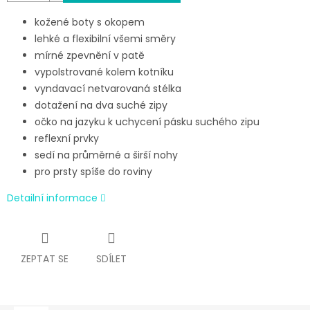
kožené boty s okopem
lehké a flexibilní všemi směry
mírné zpevnění v patě
vypolstrované kolem kotníku
vyndavací netvarovaná stélka
dotažení na dva suché zipy
očko na jazyku k uchycení pásku suchého zipu
reflexní prvky
sedí na průměrné a širší nohy
pro prsty spíše do roviny
Detailní informace
ZEPTAT SE
SDÍLET