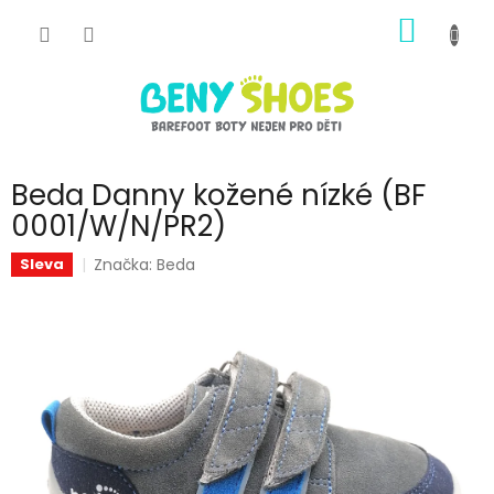
Přejít
NÁKUP
na
obsah
KOŠÍK
Beda Danny kožené nízké (BF
0001/W/N/PR2)
Značka:
Beda
Sleva