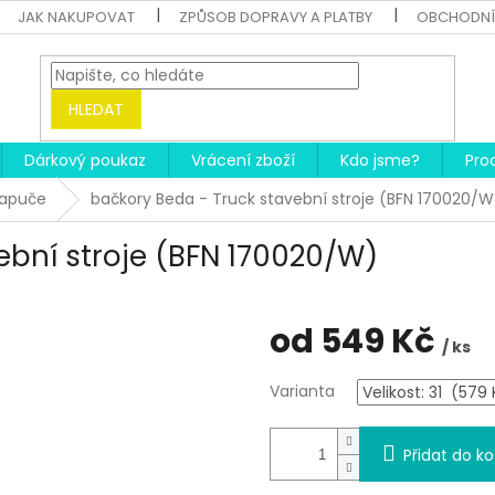
JAK NAKUPOVAT
ZPŮSOB DOPRAVY A PLATBY
OBCHODNÍ
HLEDAT
Dárkový poukaz
Vrácení zboží
Kdo jsme?
Pro
papuče
bačkory Beda - Truck stavební stroje (BFN 170020/W
ební stroje (BFN 170020/W)
od
549 Kč
/ ks
Měrná
Varianta
cena:
Přidat do ko