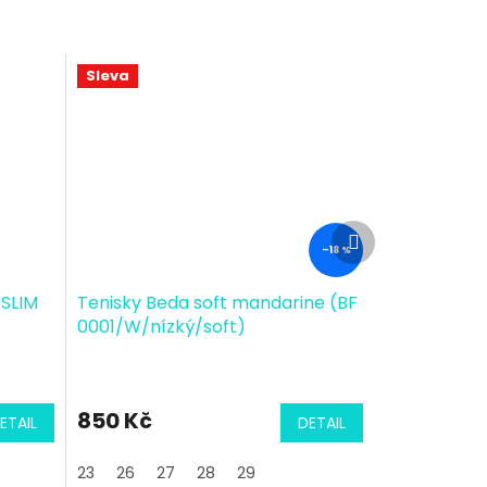
Sleva
Další
produkt
–18 %
 SLIM
Tenisky Beda soft mandarine (BF
0001/W/nízký/soft)
850 Kč
ETAIL
DETAIL
23
26
27
28
29