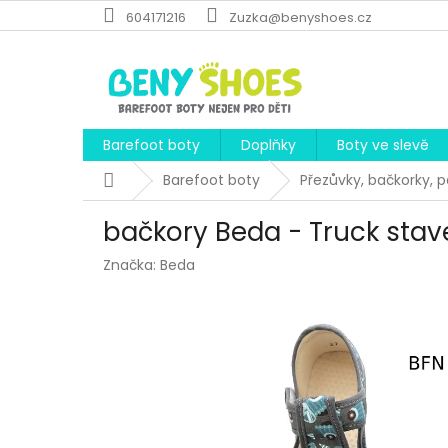
Přejít
604171216
Zuzka@benyshoes.cz
na
obsah
Barefoot boty
Doplňky
Boty ve slevě
Domů
Barefoot boty
Přezůvky, bačkorky, 
bačkory Beda - Truck stav
Značka:
Beda