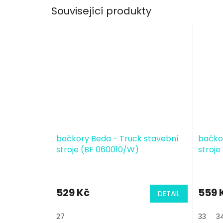
Související produkty
bačkory Beda - Truck stavební
bačko
stroje (BF 060010/W)
stroje
529 Kč
559 
DETAIL
27
33
3