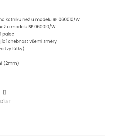
šího kotníku než u modelu
BF 060010/W
 než u modelu
BF 060010/W
í palec
jící ohebnost všemi směry
rstvy látky)
lní (2mm)
SDÍLET