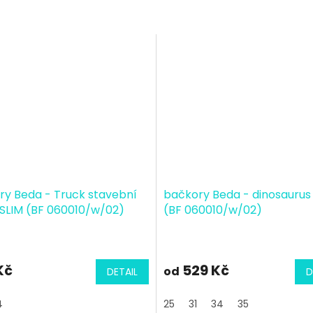
ry Beda - Truck stavební
bačkory Beda - dinosaurus
 SLIM (BF 060010/w/02)
(BF 060010/w/02)
Kč
529 Kč
od
DETAIL
D
4
25
31
34
35