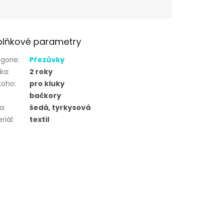
lňkové parametry
gorie
:
Přezůvky
uka
:
2 roky
koho
:
pro kluky
bačkory
va
:
šedá, tyrkysová
riál
:
textil