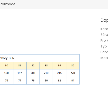
informace
Dop
Kate
Zár
Pro 
Typ
:
Bar
Mate