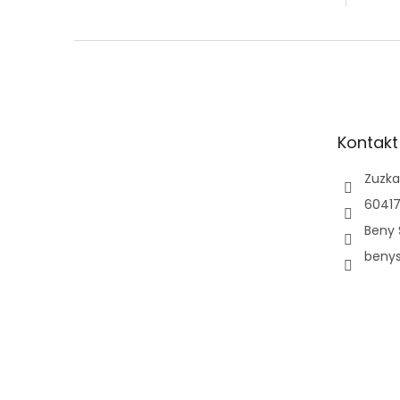
Z
á
p
a
t
Kontakt
í
Zuzka
60417
Beny 
beny