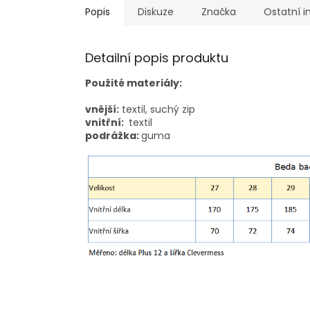
Popis
Diskuze
Značka
Ostatní 
Detailní popis produktu
Použité materiály:
vnější:
textil, suchý zip
vnitřní:
textil
podrážka:
guma