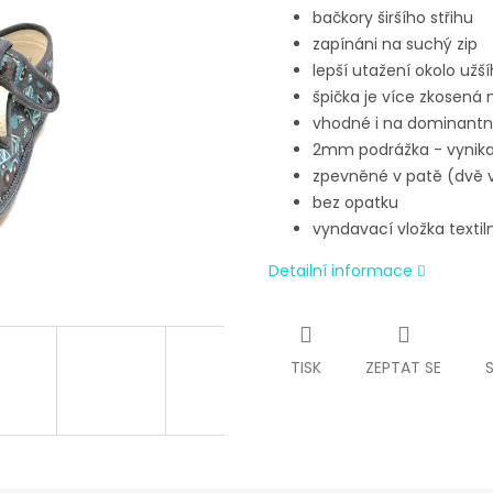
bačkory širšího střihu
zapínáni na suchý zip
lepší utažení okolo už
špička je více zkosená
vhodné i na dominantn
2mm podrážka - vynika
zpevněné v patě (dvě v
bez opatku
vyndavací vložka texti
Detailní informace
TISK
ZEPTAT SE