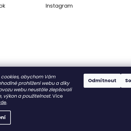
ok
Instagram
Sledovat na
 cookies, abychom Vám
Odmítnout
S
Instagramu
ohodlné prohlížení webu a díky
ovozu webu neustále zlepšovali
, výkon a použitelnost.
Více
razena.
zde
.
ní