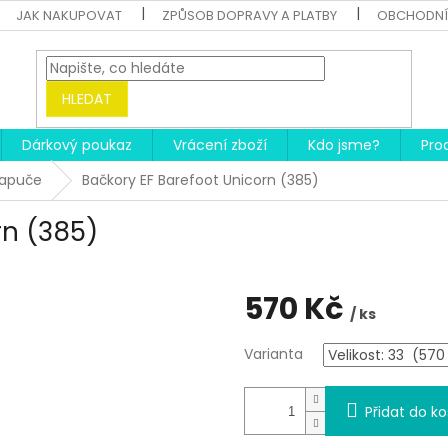
JAK NAKUPOVAT
ZPŮSOB DOPRAVY A PLATBY
OBCHODNÍ
HLEDAT
Dárkový poukaz
Vrácení zboží
Kdo jsme?
Pro
papuče
Bačkory EF Barefoot Unicorn (385)
rn (385)
570 Kč
/ ks
Měrná
Varianta
cena:
Přidat do ko