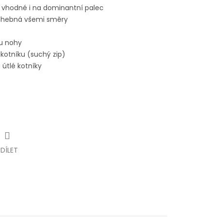
 vhodné i na dominantní palec
ohebná všemi směry
ku nohy
kotníku (suchý zip)
 útlé kotníky
SDÍLET