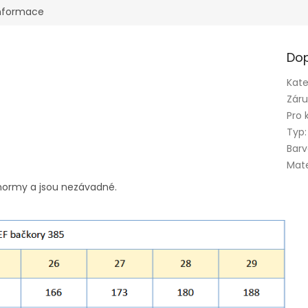
informace
Dop
Kate
Zár
Pro 
Typ
:
Bar
Mate
 normy a jsou nezávadné.