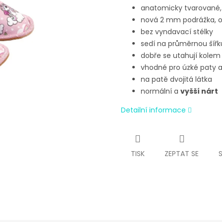
anatomicky tvarované,
nová 2 mm podrážka, 
bez vyndavací stélky
sedí na průměrnou šíř
dobře se utahují kolem 
vhodné pro úzké paty a
na patě dvojitá látka
normální a
vyšší nárt
Detailní informace
TISK
ZEPTAT SE