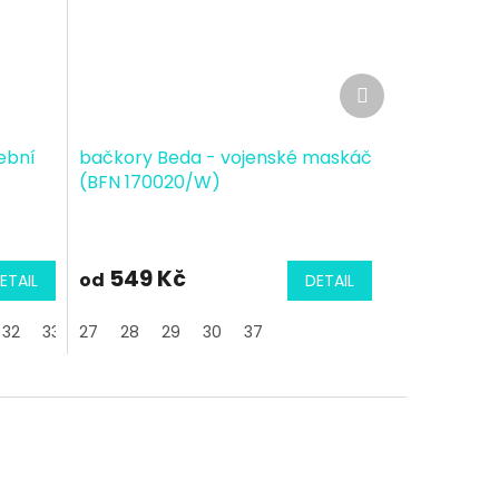
Další
produkt
ební
bačkory Beda - vojenské maskáč
(BFN 170020/W)
549 Kč
od
ETAIL
DETAIL
32
33
27
34
28
29
30
37