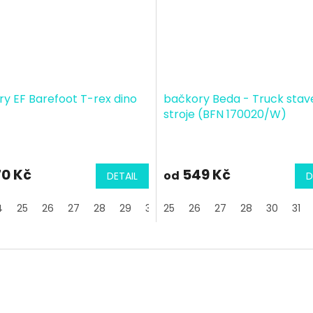
y EF Barefoot T-rex dino
bačkory Beda - Truck stav
stroje (BFN 170020/W)
0 Kč
549 Kč
od
DETAIL
D
4
25
26
27
28
29
30
25
31
26
27
28
30
31