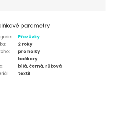
lňkové parametry
gorie
:
Přezůvky
uka
:
2 roky
koho
:
pro holky
bačkory
va
:
bílá, černá, růžová
riál
:
textil