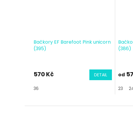
Bačkory EF Barefoot Pink unicorn
Bačkor
(395)
(386)
570 Kč
57
od
DETAIL
36
23
2
Z
á
p
a