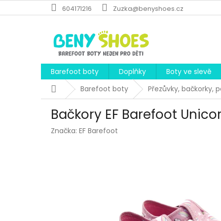
Přejít
604171216
Zuzka@benyshoes.cz
na
obsah
Barefoot boty
Doplňky
Boty ve slevě
Domů
Barefoot boty
Přezůvky, bačkorky, 
Bačkory EF Barefoot Unico
Značka:
EF Barefoot