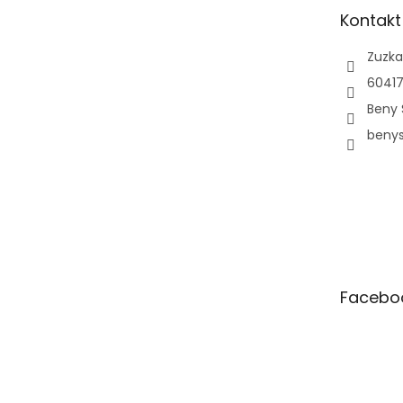
t
Kontakt
í
Zuzka
60417
Beny 
beny
Facebo