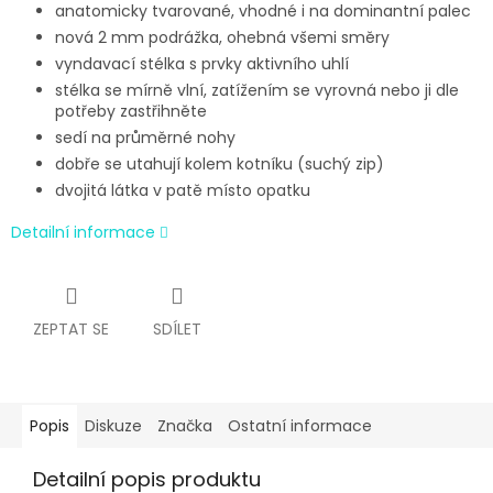
anatomicky tvarované, vhodné i na dominantní palec
nová 2 mm podrážka, ohebná všemi směry
vyndavací stélka s prvky aktivního uhlí
stélka se mírně vlní, zatížením se vyrovná nebo ji dle
potřeby zastřihněte
sedí na průměrné nohy
dobře se utahují kolem kotníku (suchý zip)
dvojitá látka v patě místo opatku
Detailní informace
ZEPTAT SE
SDÍLET
Popis
Diskuze
Značka
Ostatní informace
Detailní popis produktu