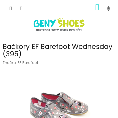
Přejít
NÁKUP
na
obsah
KOŠÍK
Bačkory EF Barefoot Wednesday
(395)
Značka:
EF Barefoot