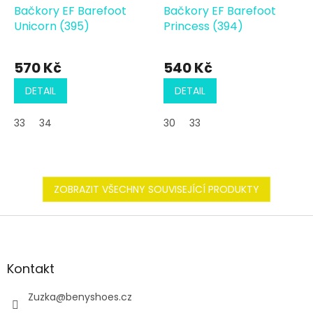
Bačkory EF Barefoot
Bačkory EF Barefoot
Unicorn (395)
Princess (394)
570 Kč
540 Kč
DETAIL
DETAIL
33
34
30
33
ZOBRAZIT VŠECHNY SOUVISEJÍCÍ PRODUKTY
Z
á
p
a
Kontakt
t
í
Zuzka
@
benyshoes.cz