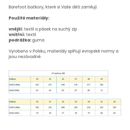
Barefoot bačkory, které si Vaše děti zamilují.
Použité materiály:
vnější:
textil a pásek na suchý zip
vnitřní:
textil
podrážka:
guma
Vyrobeno v Polsku, materiály splňují evropské normy a
jsou nezávadné.