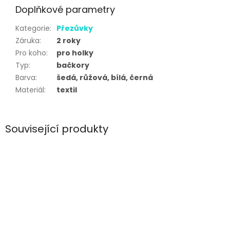
Doplňkové parametry
Kategorie
:
Přezůvky
Záruka
:
2 roky
Pro koho
:
pro holky
Typ
:
bačkory
Barva
:
šedá, růžová, bílá, černá
Materiál
:
textil
Související produkty