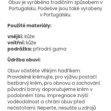
Obuv je vyráběna tradičním způsobem v
Portugalsku. Podešve jsou také vyrobeny
v Portugalsku.
Použité materiály:
vnější:
kůže
vnitřní:
kůže
podrážka:
přírodní guma
Údržba obuvi:
Obuv očistěte vlhkým hadříkem.
Pravidelně krémujte, pro výživu postačí
bezbarvý krém, pro obnovu a zachování
původní barvy doporučujeme krém v
podobném tónu. Impregnace zvýší
voděodolnost a chrání obuv před
nečistotami. Neperte, nesušte u zdrojů