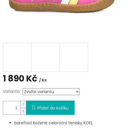
1 890 Kč
/ ks
Měrná
Varianta
cena:
Přidat do košíku
barefoot kožené celoroční tenisky KOEL