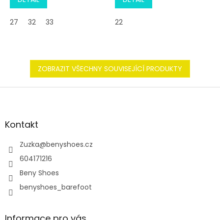
27
32
33
22
ZOBRAZIT VŠECHNY SOUVISEJÍCÍ PRODUKTY
Z
á
p
a
Kontakt
t
í
Zuzka
@
benyshoes.cz
604171216
Beny Shoes
benyshoes_barefoot
Informace pro vás