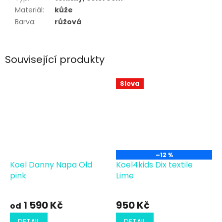
Materiál
:
kůže
Barva
:
růžová
Související produkty
Sleva
–12 %
Koel Danny Napa Old
Koel4kids Dix textile
pink
Lime
1 590 Kč
950 Kč
od
DETAIL
DETAIL