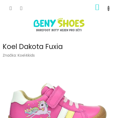
Přejít
NÁKUP
na
obsah
KOŠÍK
Koel Dakota Fuxia
Značka:
Koel4kids