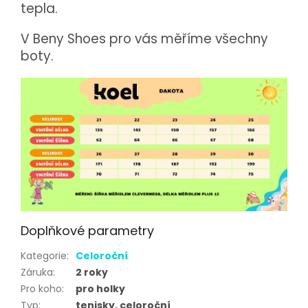
tepla.
V Beny Shoes pro vás měříme všechny
boty.
Doplňkové parametry
Kategorie
:
Celoroční
Záruka
:
2 roky
Pro koho
:
pro holky
Typ
:
tenisky, celoroční