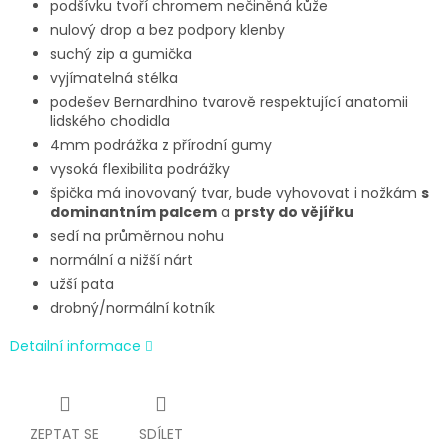
podšívku tvoří chromem nečiněná kůže
nulový drop a bez podpory klenby
suchý zip a gumička
vyjímatelná stélka
podešev Bernardhino tvarově respektující anatomii
lidského chodidla
4mm podrážka z přírodní gumy
vysoká flexibilita podrážky
špička má inovovaný tvar, bude vyhovovat i nožkám
s
dominantním palcem
a
prsty do vějířku
sedí na průměrnou nohu
normální a nižší nárt
užší pata
drobný/normální kotník
Detailní informace
ZEPTAT SE
SDÍLET