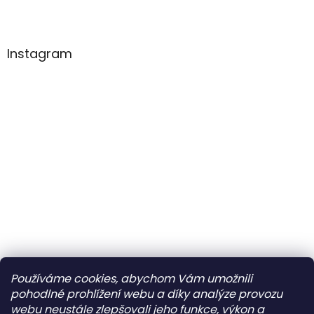
Instagram
Pá
10:00–12:00 • 14:00–18:00
So
Zavřeno
Ne
Zavřeno
Používáme cookies, abychom Vám umožnili
pohodlné prohlížení webu a díky analýze provozu
Po
Zavřeno
Sledovat na Instagramu
webu neustále zlepšovali jeho funkce, výkon a