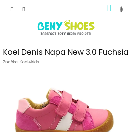
Přejít
NÁKUP
na
obsah
KOŠÍK
Koel Denis Napa New 3.0 Fuchsia
Značka:
Koel4kids