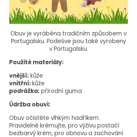
Obuv je vyráběna tradičním způsobem v
Portugalsku. Podešve jsou také vyrobeny
v Portugalsku.
Použité materiály:
vnější:
kůže
vnitřní:
kůže
podrážka:
přírodní guma
Údržba obuvi:
Obuv očistěte vlhkým hadříkem.
Pravidelně krémujte, pro výživu postačí
bezbarvý krém, pro obnovu a zachování