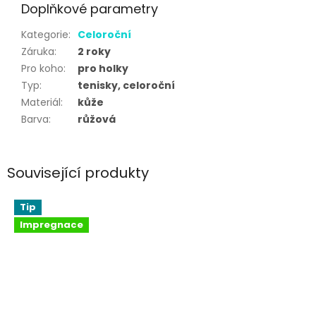
Doplňkové parametry
Kategorie
:
Celoroční
Záruka
:
2 roky
Pro koho
:
pro holky
Typ
:
tenisky, celoroční
Materiál
:
kůže
Barva
:
růžová
Související produkty
Tip
Impregnace