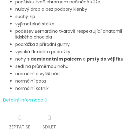
podšívku tvoří chromem nečiněná kůže
nulový drop a bez podpory klenby
suchý zip
vyjímatelná stélka
podešev Bernardino tvarově respektující anatomii
lidského chodidla
podrážka z přírodní gumy
vysoká flexibilita podrážky
nohy
s dominantním palcem
a
prsty do vějířku
sedí na průměrnou nohu
normální a vyšší nárt
normální pata
normální kotník
Detailní informace
ZEPTAT SE
SDÍLET