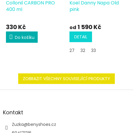
Collonil CARBON PRO
Koel Danny Napa Old
400 ml
pink
330 Kč
1 590 Kč
od
DETAIL
Do košíku
27
32
33
ZOBRAZIT VŠECHNY SOUVISEJÍCÍ PRODUKTY
Z
á
p
a
Kontakt
t
í
Zuzka
@
benyshoes.cz