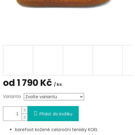
od
1 790 Kč
/ ks
Měrná
Varianta
cena:
Přidat do košíku
barefoot kožené celoroční tenisky KOEL