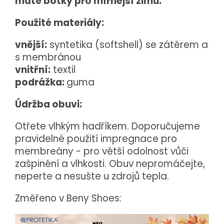
máte botky pro mírnější zimu.
Použité materiály:
vnější:
syntetika (softshell) se zátěrem a
s membránou
vnitřní:
textil
podrážka:
guma
Údržba obuvi:
Otřete vlhkým hadříkem. Doporučujeme
pravidelné použití impregnace pro
membreány - pro větší odolnost vůči
zašpinění a vlhkosti. Obuv nepromáčejte,
neperte a nesušte u zdrojů tepla.
Změřeno v Beny Shoes: