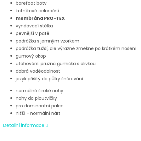
barefoot boty
kotníkové celoroční
membrána PRO-TEX
vyndavací stélka
pevnější v patě
podrážka s jemným vzorkem
podrážka tužší, ale
výrazně změkne po krátkém nošení
gumový okop
utahování: pružná gumička s olivkou
dobrá voděodolnost
jazyk přišitý do půlky šněrování
normálně široké nohy
nohy do ploutvičky
pro dominantní palec
nižší - normální nárt
Detailní informace