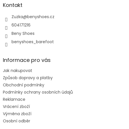
a
Kontakt
t
í
Zuzka
@
benyshoes.cz
604171216
Beny Shoes
benyshoes_barefoot
Informace pro vás
Jak nakupovat
Způsob dopravy a platby
Obchodní podmínky
Podmínky ochrany osobních údajů
Reklamace
Vrácení zboží
Výměna zboží
Osobní odběr