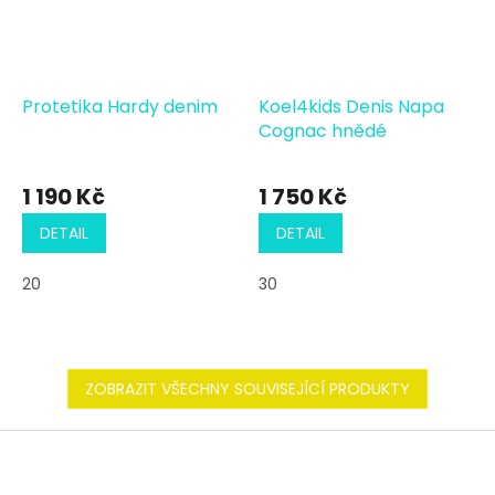
Protetika Hardy denim
Koel4kids Denis Napa
Cognac hnědé
1 190 Kč
1 750 Kč
DETAIL
DETAIL
20
30
ZOBRAZIT VŠECHNY SOUVISEJÍCÍ PRODUKTY
Z
á
p