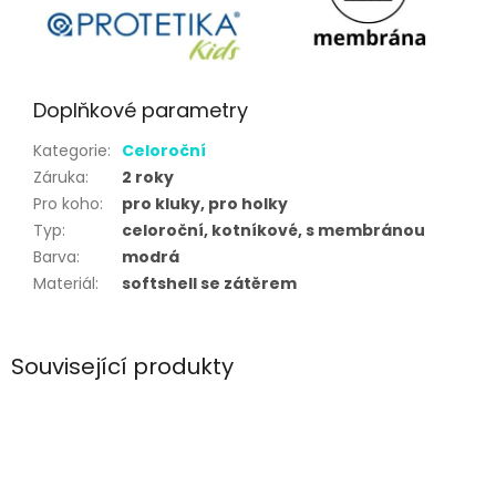
Doplňkové parametry
Kategorie
:
Celoroční
Záruka
:
2 roky
Pro koho
:
pro kluky, pro holky
Typ
:
celoroční, kotníkové, s membránou
Barva
:
modrá
Materiál
:
softshell se zátěrem
Související produkty