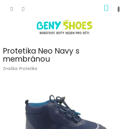
Přejít
NÁKUP
na
obsah
KOŠÍK
Protetika Neo Navy s
membránou
Značka:
Protetika