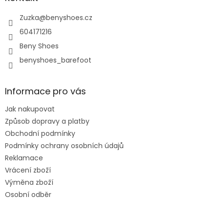
t
í
Zuzka
@
benyshoes.cz
604171216
Beny Shoes
benyshoes_barefoot
Informace pro vás
Jak nakupovat
Způsob dopravy a platby
Obchodní podmínky
Podmínky ochrany osobních údajů
Reklamace
Vrácení zboží
Výměna zboží
Osobní odběr