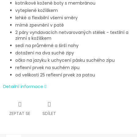
kotníkové kožené boty s membránou
vyteplené kožíškem
lehké a flexibilní všemi směry
mírné zpevnění v patě
2 páry vyndavacích netvarovaných stélek - textilní a
zimní s kožíškem
sedí na průměrné a širší nohy
dotažení na dva suché zipy
očko na jazyku k uchycení pásku suchého zipu
reflexní prvek na suchém zipu
od velikosti 25 reflexní prvek za patou
Detailní informace
ZEPTAT SE
SDÍLET