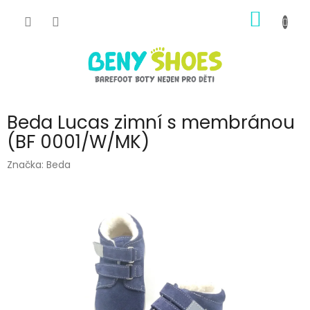
Přejít
NÁKUP
na
obsah
KOŠÍK
Beda Lucas zimní s membránou
(BF 0001/W/MK)
Značka:
Beda