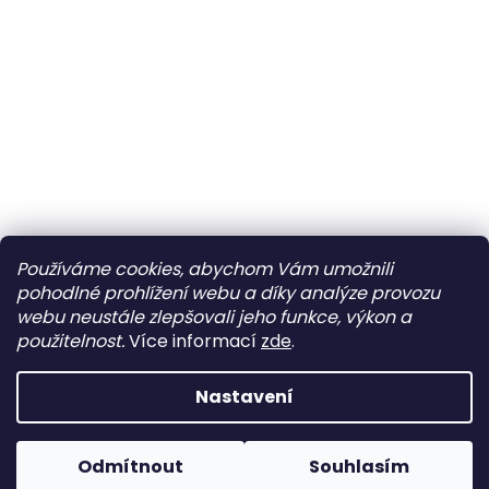
So
Zavřeno
Ne
Zavřeno
Po
Zavřeno
Používáme cookies, abychom Vám umožnili
pohodlné prohlížení webu a díky analýze provozu
Út
10:00–12:00 • 14:00–18:00
Sledovat na Instagramu
webu neustále zlepšovali jeho funkce, výkon a
St
10:00–12:00 • 14:00–18:00
použitelnost.
Více informací
zde
.
Čt
10:00–12:00 • 14:00–18:00
Vytvořil Shoptet
Nastavení
Pá
10:00–12:00 • 14:00–18:00
Copyright 2026
Beny Shoes
. Všechna práva vyhrazena.
Odmítnout
Souhlasím
Otevírací doba