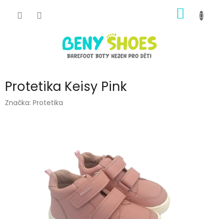
Přejít
NÁKUP
na
obsah
KOŠÍK
Protetika Keisy Pink
Značka:
Protetika