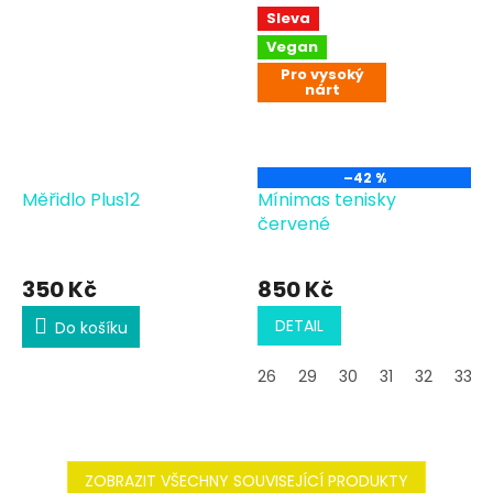
Sleva
Vegan
Pro vysoký
nárt
–42 %
Měřidlo Plus12
Mínimas tenisky
červené
350 Kč
850 Kč
DETAIL
Do košíku
26
29
30
31
32
33
ZOBRAZIT VŠECHNY SOUVISEJÍCÍ PRODUKTY