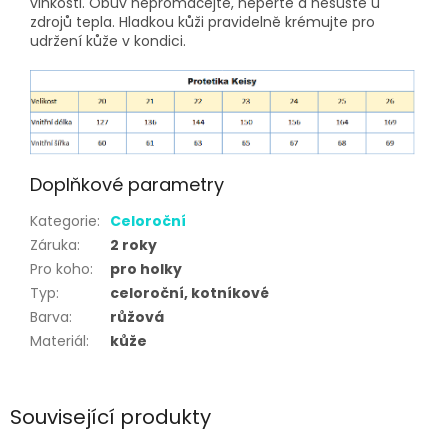
vlhkosti. Obuv nepromáčejte, neperte a nesušte u
zdrojů tepla. Hladkou kůži pravidelně krémujte pro
udržení kůže v kondici.
Doplňkové parametry
Kategorie
:
Celoroční
Záruka
:
2 roky
Pro koho
:
pro holky
Typ
:
celoroční, kotníkové
Barva
:
růžová
Materiál
:
kůže
Související produkty