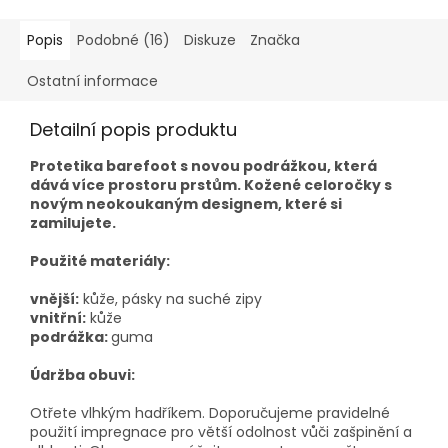
Popis
Podobné (16)
Diskuze
Značka
Ostatní informace
Detailní popis produktu
Protetika barefoot s novou podrážkou, která
dává více prostoru prstům. Kožené celoročky s
novým neokoukaným designem, které si
zamilujete.
Použité materiály:
vnější:
kůže, pásky na suché zipy
vnitřní:
kůže
podrážka:
guma
Údržba obuvi:
Otřete vlhkým hadříkem. Doporučujeme pravidelné
použití impregnace pro větší odolnost vůči zašpinění a