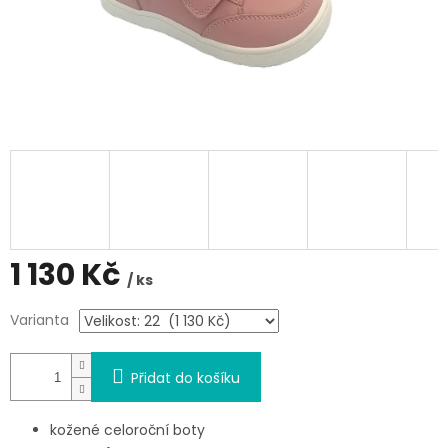
1 130 Kč
/ ks
Měrná
Varianta
cena:
Přidat do košíku
kožené celoroční boty