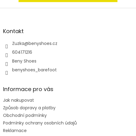
Z
á
p
a
Kontakt
t
í
Zuzka
@
benyshoes.cz
604171216
Beny Shoes
benyshoes_barefoot
Informace pro vás
Jak nakupovat
Způsob dopravy a platby
Obchodní podmínky
Podmínky ochrany osobních údajů
Reklamace