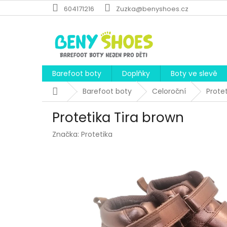
Přejít
604171216
Zuzka@benyshoes.cz
na
obsah
Barefoot boty
Doplňky
Boty ve slevě
Domů
Barefoot boty
Celoroční
Prote
Protetika Tira brown
Značka:
Protetika