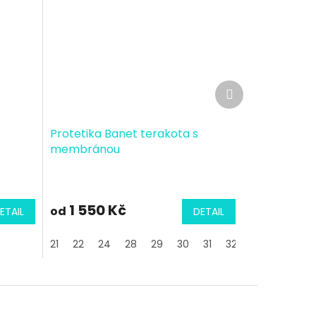
Další
produkt
Protetika Banet terakota s
membránou
1 550 Kč
od
ETAIL
DETAIL
21
22
24
28
29
30
31
32
34
35