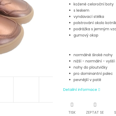
kožené celoroční boty
s leskem
vyndavací stélka
polstrování okolo kotní
podrážka s jemným vz
gumový okop
normálně široké nohy
nižší - normální - vyšší
nohy do ploutvičky
pro dominantní palec
pevnější v patě
Detailní informace
TISK
ZEPTAT SE