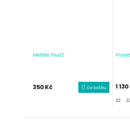
Měřidlo Plus12
Protet
1 130
350 Kč
Do košíku
20
2
Z
á