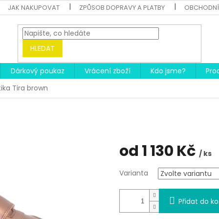
JAK NAKUPOVAT
ZPŮSOB DOPRAVY A PLATBY
OBCHODNÍ
HLEDAT
Dárkový poukaz
Vrácení zboží
Kdo jsme?
Pro
tika Tira brown
od
1 130 Kč
/ ks
Měrná
Varianta
cena:
Přidat do ko