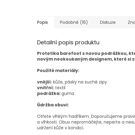
Popis
Podobné (16)
Diskuze
Zn
Detailní popis produktu
Protetika barefoot s novou podrážkou, kt
novým neokoukaným designem, které si z
Použité materiály:
vnější:
kůže, pásky na suché zipy
vnitřní:
textil
podrážka:
guma
Údržba obuvi:
Otřete vlhkým hadříkem. Doporučujeme pravide
a vlhkosti. Obuv nepromáčejte, neperte a nesuš
udržení kůže v kondici.