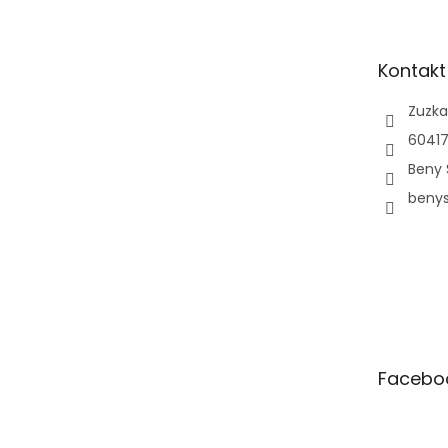
p
a
t
Kontakt
í
Zuzka
60417
Beny 
beny
Facebo