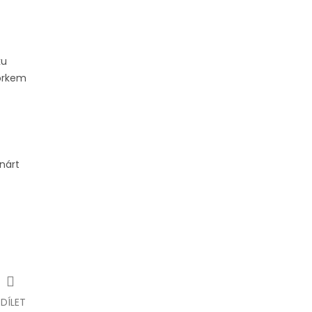
ku
orkem
 nárt
SDÍLET