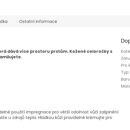
ačka
Ostatní informace
Dop
erá dává více prostoru prstům. Kožené celoročky s
Kate
amilujete.
Zár
Pro 
Typ
:
Bar
Mate
lné použití impregnace pro větší odolnost vůči zašpinění
te u zdrojů tepla. Hladkou kůži pravidelně krémujte pro