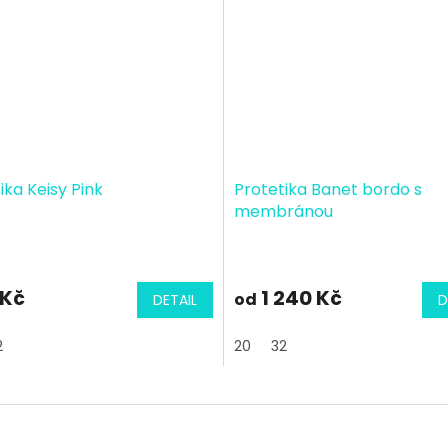
ika Keisy Pink
Protetika Banet bordo s
membránou
 Kč
1 240 Kč
od
DETAIL
D
2
20
32