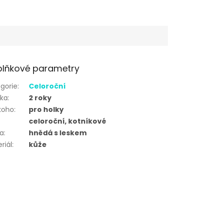
lňkové parametry
gorie
:
Celoroční
uka
:
2 roky
koho
:
pro holky
celoroční, kotníkové
va
:
hnědá s leskem
riál
:
kůže