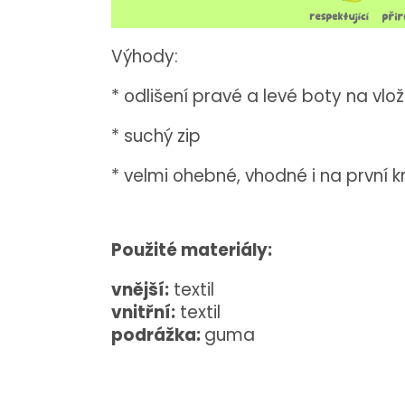
Výhody:
* odlišení pravé a levé boty na vlo
* suchý zip
* velmi ohebné, vhodné i na první k
Použité materiály:
vnější:
textil
vnitřní:
textil
podrážka:
guma