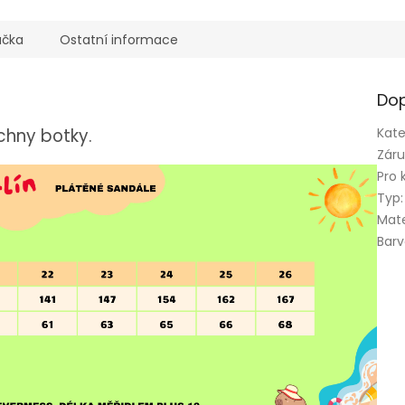
ačka
Ostatní informace
Dop
chny botky.
Kate
Zár
Pro 
Typ
:
Mate
Bar