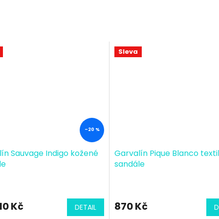
Sleva
–20 %
ín Sauvage Indigo kožené
Garvalín Pique Blanco texti
le
sandále
110 Kč
870 Kč
DETAIL
D