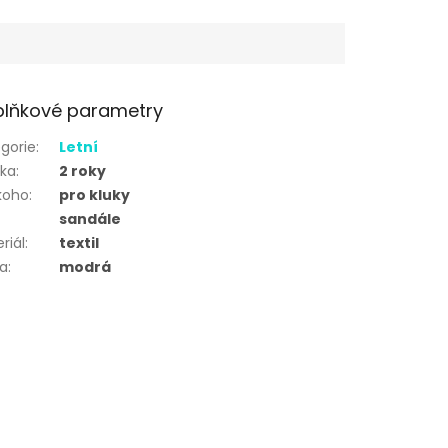
lňkové parametry
gorie
:
Letní
uka
:
2 roky
koho
:
pro kluky
sandále
riál
:
textil
va
:
modrá