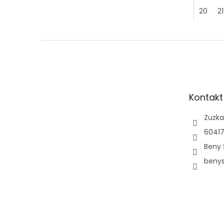
20
21
Z
á
p
a
t
Kontakt
í
Zuzka
60417
Beny 
beny