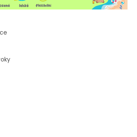
žce
roky