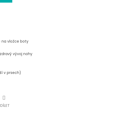
- na vložce boty
 zdravý vývoj nohy
ší v prsech)
SDÍLET