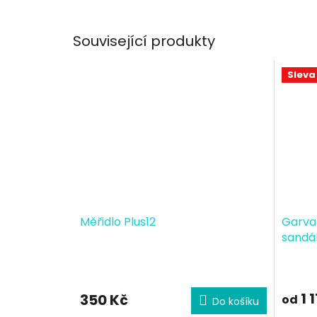
Související produkty
Sleva
Měřidlo Plus12
Garval
sandá
1 
350 Kč
od
Do košíku