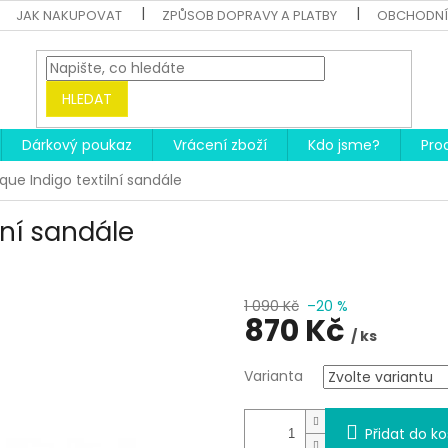
JAK NAKUPOVAT
ZPŮSOB DOPRAVY A PLATBY
OBCHODNÍ
HLEDAT
Dárkový poukaz
Vrácení zboží
Kdo jsme?
Pro
ique Indigo textilní sandále
lní sandále
1 090 Kč
–20 %
870 Kč
/ ks
Měrná
Varianta
cena:
Přidat do ko