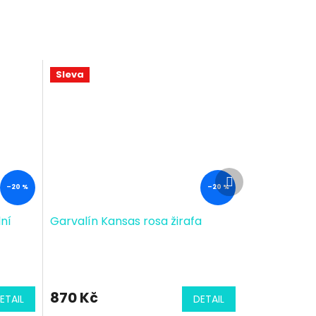
Sleva
Další
produkt
–20 %
–20 %
lní
Garvalín Kansas rosa žirafa
870 Kč
ETAIL
DETAIL