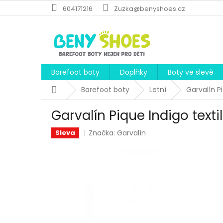
Přejít
604171216
Zuzka@benyshoes.cz
na
obsah
Barefoot boty
Doplňky
Boty ve slevě
Domů
Barefoot boty
Letní
Garvalín P
Garvalín Pique Indigo texti
Značka:
Garvalín
Sleva