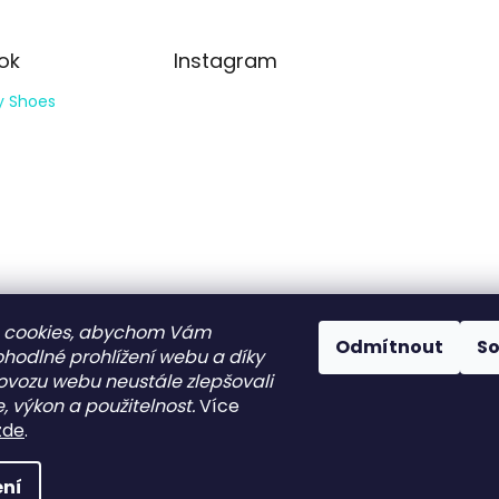
ok
Instagram
y Shoes
Sledovat na
 cookies, abychom Vám
Odmítnout
S
Instagramu
ohodlné prohlížení webu a díky
ovozu webu neustále zlepšovali
, výkon a použitelnost.
Více
razena.
zde
.
ní