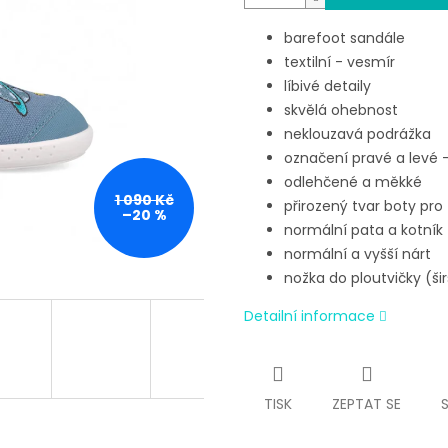
barefoot sandále
textilní - vesmír
líbivé detaily
skvělá ohebnost
neklouzavá podrážka
označení pravé a levé 
odlehčené a měkké
1 090 Kč
přirozený tvar boty pro
–20 %
normální pata a kotník
normální a vyšší nárt
nožka do ploutvičky (šir
Detailní informace
TISK
ZEPTAT SE