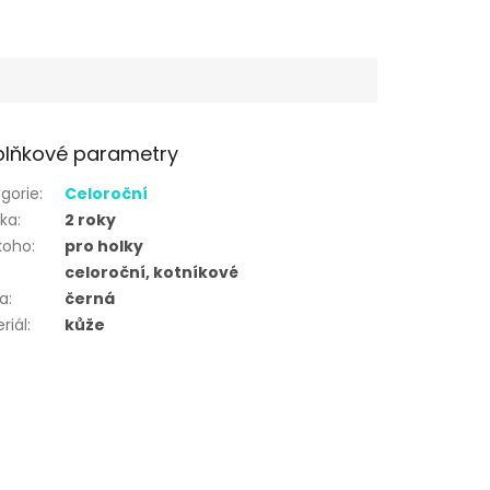
lňkové parametry
gorie
:
Celoroční
uka
:
2 roky
koho
:
pro holky
celoroční, kotníkové
va
:
černá
riál
:
kůže