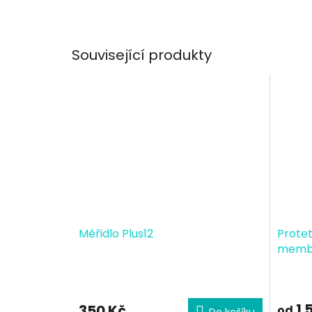
Související produkty
Měřidlo Plus12
Protet
memb
1 
350 Kč
od
Do košíku