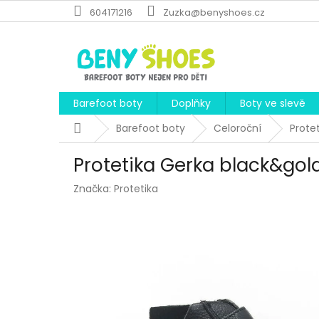
Přejít
604171216
Zuzka@benyshoes.cz
na
obsah
Barefoot boty
Doplňky
Boty ve slevě
Domů
Barefoot boty
Celoroční
Prote
Protetika Gerka black&gol
Značka:
Protetika