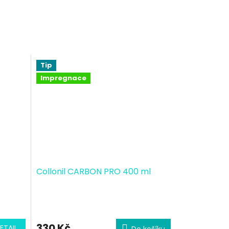
Tip
Impregnace
Collonil CARBON PRO 400 ml
330 Kč
ETAIL
Do košíku