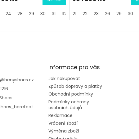
24
28
29
30
31
32
21
34
22
35
23
26
29
30
Informace pro vás
Jak nakupovat
@
benyshoes.cz
Způsob dopravy a platby
1216
Obchodní podmínky
Shoes
Podmínky ochrany
shoes_barefoot
osobních údajů
Reklamace
Vrácení zboží
Výměna zboží
Osobní odběr