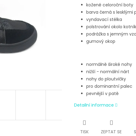
kožené celoroční boty
barva černá s lesklými 
vyndavací stélka
polstrování okolo kotní
podrážka s jemným vz
gumový okop
normálně široké nohy
nižší - normální nárt
nohy do ploutvičky
pro dominantní palec
pevnější v patě
Detailní informace
TISK
ZEPTAT SE