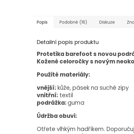
Popis
Podobné (16)
Diskuze
Zn
Detailní popis produktu
Protetika barefoot s novou podr
Kožené celoročky s novým neoko
Použité materiály:
vnější:
kůže, pásek na suché zipy
vnitřní:
textil
podrážka:
guma
Údržba obuvi:
Otřete vlhkým hadříkem. Doporuču