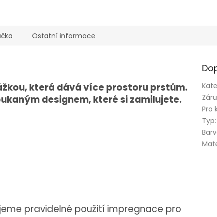
ačka
Ostatní informace
Dop
ážkou, která dává více prostoru prstům.
Kate
Zár
ukaným designem, které si zamilujete.
Pro 
Typ
:
Bar
Mate
jeme pravidelné použití impregnace pro