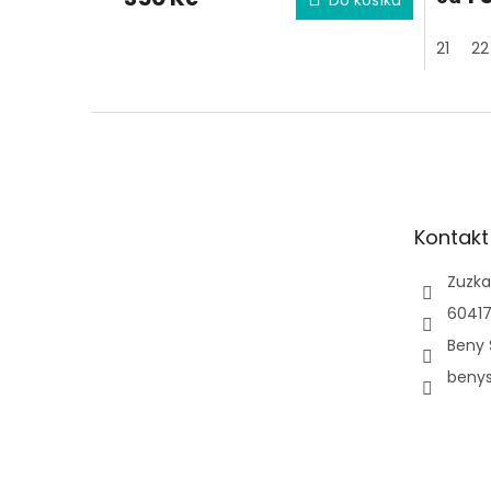
21
22
Z
á
p
a
t
Kontakt
í
Zuzka
60417
Beny 
beny