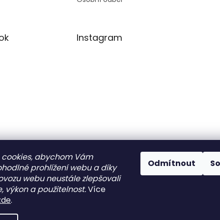
ok
Instagram
Sledovat na
 cookies, abychom Vám
Odmítnout
S
Instagramu
ohodlné prohlížení webu a díky
ovozu webu neustále zlepšovali
, výkon a použitelnost.
Více
razena.
zde
.