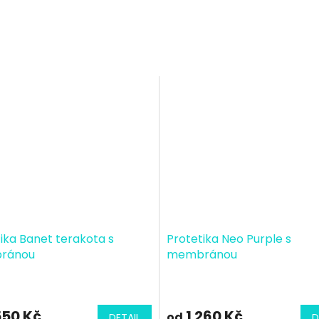
ika Banet terakota s
Protetika Neo Purple s
ránou
membránou
550 Kč
1 260 Kč
od
DETAIL
D