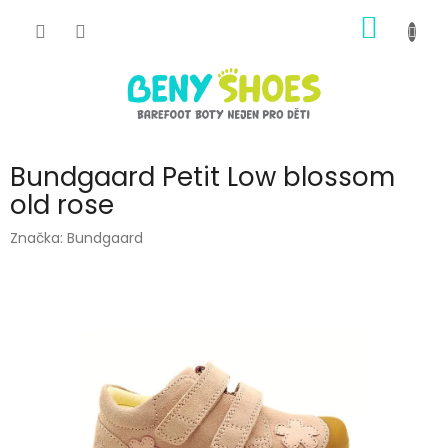
Přejít
NÁKUP
na
obsah
KOŠÍK
Bundgaard Petit Low blossom
old rose
Značka:
Bundgaard