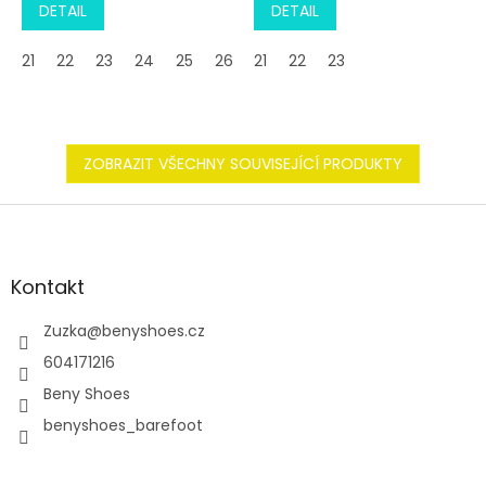
DETAIL
DETAIL
21
22
23
24
25
26
21
22
23
ZOBRAZIT VŠECHNY SOUVISEJÍCÍ PRODUKTY
Z
á
p
a
Kontakt
t
í
Zuzka
@
benyshoes.cz
604171216
Beny Shoes
benyshoes_barefoot