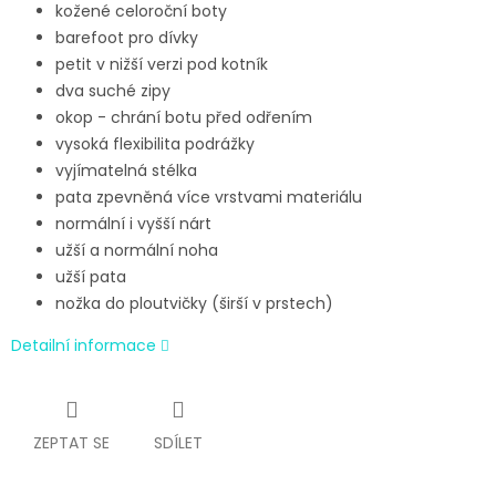
kožené celoroční boty
barefoot pro dívky
petit v nižší verzi pod kotník
dva suché zipy
okop - chrání botu před odřením
vysoká flexibilita podrážky
vyjímatelná stélka
pata zpevněná více vrstvami materiálu
normální i vyšší nárt
užší a normální noha
užší pata
nožka do ploutvičky (širší v prstech)
Detailní informace
ZEPTAT SE
SDÍLET