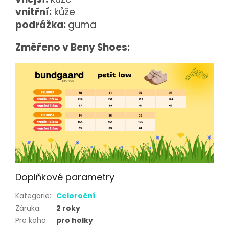
vnitřní:
kůže
podrážka:
guma
Změřeno v Beny Shoes:
Doplňkové parametry
Kategorie
:
Celoroční
Záruka
:
2 roky
Pro koho
:
pro holky