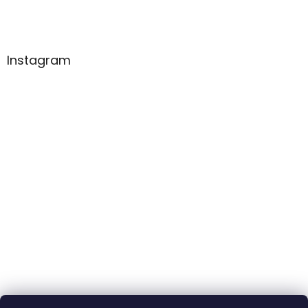
Instagram
Ne
Zavřeno
Po
Zavřeno
Sledovat na Instagramu