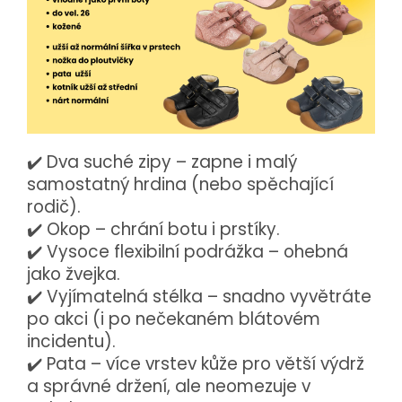
✔️ Dva suché zipy – zapne i malý
samostatný hrdina (nebo spěchající
rodič).
✔️ Okop – chrání botu i prstíky.
✔️ Vysoce flexibilní podrážka – ohebná
jako žvejka.
✔️ Vyjímatelná stélka – snadno vyvětráte
po akci (i po nečekaném blátovém
incidentu).
✔️ Pata – více vrstev kůže pro větší výdrž
a správné držení, ale neomezuje v