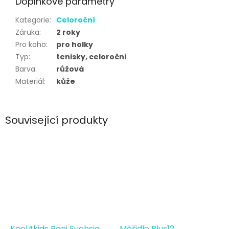
Doplňkové parametry
Kategorie
:
Celoroční
Záruka
:
2 roky
Pro koho
:
pro holky
Typ
:
tenisky, celoroční
Barva
:
růžová
Materiál
:
kůže
Související produkty
Koel4kids Bani Fuchsia
Měřidlo Plus12