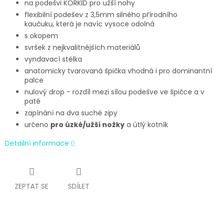
na podešvi KORKID pro užší nohy
flexibilní podešev z 3,5mm silného přírodního
kaučuku, která je navíc vysoce odolná
s okopem
svršek z nejkvalitnějších materiálů
vyndavací stélka
anatomicky tvarovaná špička vhodná i pro dominantní
palce
nulový drop - rozdíl mezi sílou podešve ve špičce a v
patě
zapínání na dva suché zipy
určeno
pro úzké/užší nožky
a útlý kotník
Detailní informace
ZEPTAT SE
SDÍLET