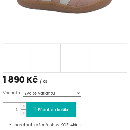
1 890 Kč
/ ks
Měrná
Varianta
cena:
Přidat do košíku
barefoot kožená obuv KOEL4kids