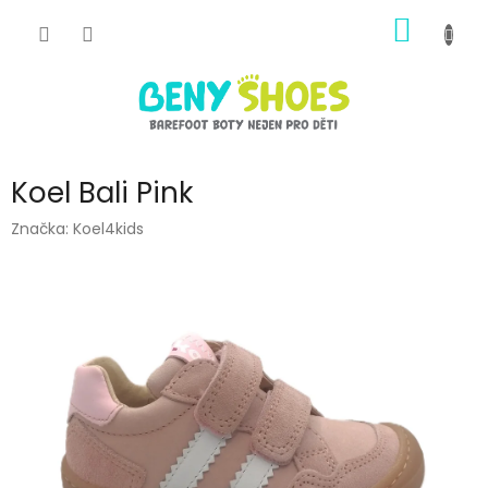
Přejít
NÁKUP
na
obsah
KOŠÍK
Koel Bali Pink
Značka:
Koel4kids