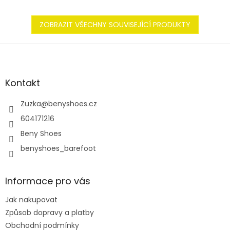
ZOBRAZIT VŠECHNY SOUVISEJÍCÍ PRODUKTY
Z
á
p
a
Kontakt
t
í
Zuzka
@
benyshoes.cz
604171216
Beny Shoes
benyshoes_barefoot
Informace pro vás
Jak nakupovat
Způsob dopravy a platby
Obchodní podmínky