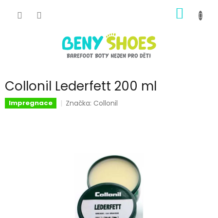
Přejít
NÁKUP
na
obsah
KOŠÍK
Collonil Lederfett 200 ml
Značka:
Collonil
Impregnace