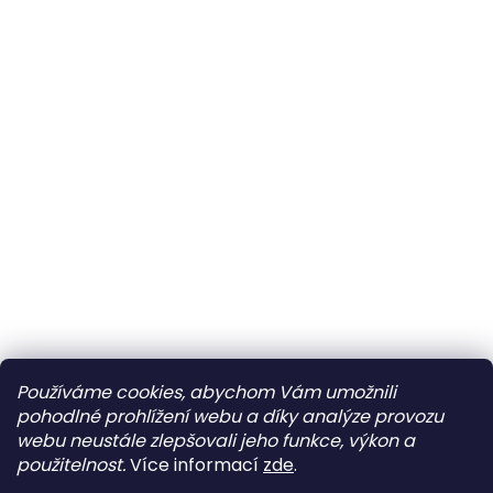
So
Zavřeno
Ne
Zavřeno
Sledovat na Instagramu
Po
Zavřeno
Používáme cookies, abychom Vám umožnili
pohodlné prohlížení webu a díky analýze provozu
Út
10:00–12:00 • 14:00–18:00
webu neustále zlepšovali jeho funkce, výkon a
Vytvořil Shoptet
St
10:00–12:00 • 14:00–18:00
použitelnost.
Více informací
zde
.
Čt
10:00–12:00 • 14:00–18:00