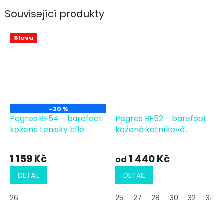
Související produkty
Sleva
–20 %
Pegres BF54 - barefoot
Pegres BF52 - barefoot
kožené tenisky bílé
kožené kotníkové
růžové
1 159 Kč
1 440 Kč
od
DETAIL
DETAIL
26
25
27
28
30
32
34