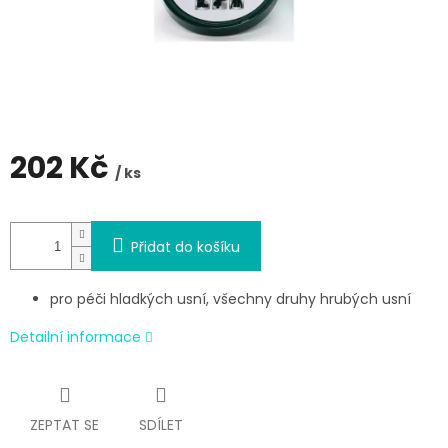
202 Kč
/ ks
Měrná
cena:
Přidat do košíku
pro péči hladkých usní, všechny druhy hrubých usní
Detailní informace
ZEPTAT SE
SDÍLET