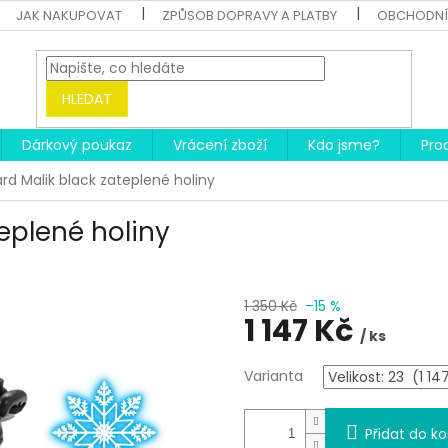
JAK NAKUPOVAT
ZPŮSOB DOPRAVY A PLATBY
OBCHODNÍ
HLEDAT
Dárkový poukaz
Vrácení zboží
Kdo jsme?
Pro
d Malik black zateplené holiny
eplené holiny
1 350 Kč
–15 %
1 147 Kč
/ ks
Měrná
Varianta
cena:
Přidat do ko