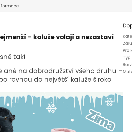
informace
Dop
ejmenší – kaluže volají a nezastaví
Kate
Zár
Pro 
esně tak!
Typ
:
Bar
ělané na dobrodružství všeho druhu –
Mate
ebo rovnou do největší kaluže široko