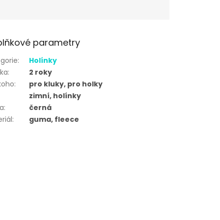
lňkové parametry
gorie
:
Holínky
uka
:
2 roky
koho
:
pro kluky, pro holky
zimní, holínky
va
:
černá
riál
:
guma, fleece