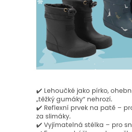
✔️ Lehoučké jako pírko, ohe
„těžký gumáky“ nehrozí.
✔️ Reflexní prvek na patě – p
za slimáky.
✔️ Vyjímatelná stélka – pro s