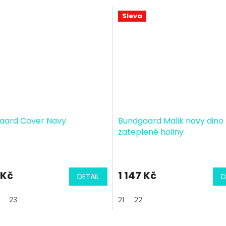
Sleva
aard Cover Navy
Bundgaard Malik navy dino
zateplené holiny
 Kč
1 147 Kč
DETAIL
D
23
21
22