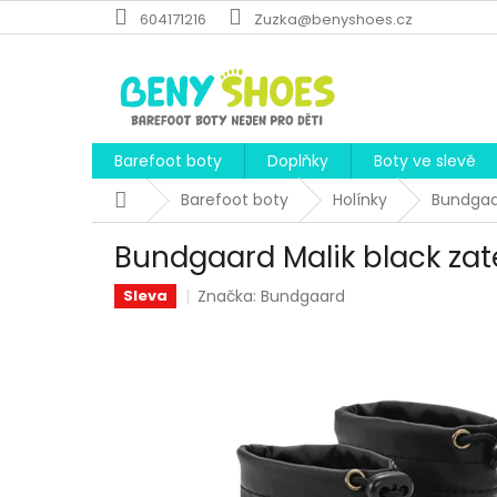
Přejít
604171216
Zuzka@benyshoes.cz
na
obsah
Barefoot boty
Doplňky
Boty ve slevě
Domů
Barefoot boty
Holínky
Bundgaar
Bundgaard Malik black zat
Značka:
Bundgaard
Sleva