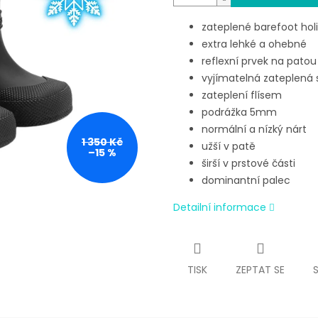
zateplené barefoot hol
extra lehké a ohebné
reflexní prvek na patou
vyjímatelná zateplená 
zateplení flísem
podrážka 5mm
normální a nízký nárt
1 350 Kč
užší v patě
–15 %
širší v prstové části
dominantní palec
Detailní informace
TISK
ZEPTAT SE