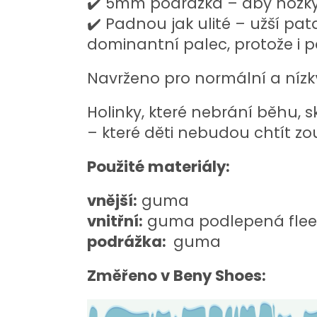
✔️ 5mm podrážka – aby nožky c
✔️ Padnou jak ulité – užší pat
dominantní palec, protože i p
Navrženo pro normální a nízký
Holinky, které nebrání běhu, s
– které děti nebudou chtít zou
Použité materiály:
vnější:
guma
vnitřní:
guma podlepená fle
podrážka:
guma
Změřeno v Beny Shoes: