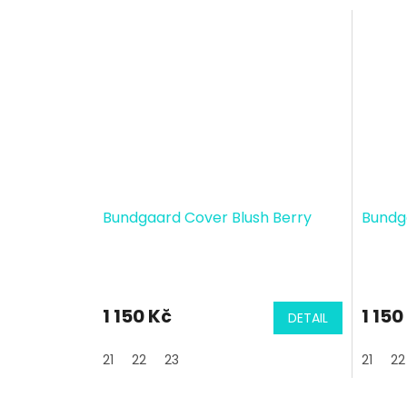
Bundgaard Cover Blush Berry
Bundg
1 150 Kč
1 150
DETAIL
21
22
23
21
22