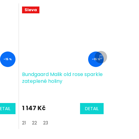
Sleva
Další
produkt
–15 %
–15 %
Bundgaard Malik old rose sparkle
zateplené holiny
1 147 Kč
ETAIL
DETAIL
21
22
23