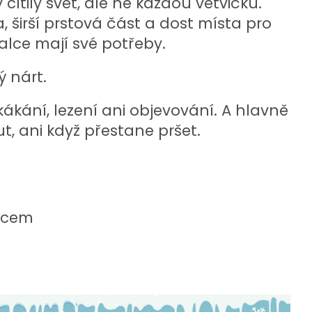
ítily svět, ale ne každou větvičku.
a, širší prstová část a dost místa pro
alce mají své potřeby.
 nárt.
kákání, lezení ani objevování. A hlavně
t, ani když přestane pršet.
ecem