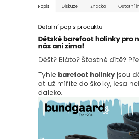
Popis
Diskuze
Značka
Ostatní 
Detailní popis produktu
Dětské barefoot holinky pro n
nás ani zima!
Déšť? Bláto? Šťastné dítě? Př
Tyhle
barefoot holinky
jsou d
ať už míříte do školky, lesa n
daleko.