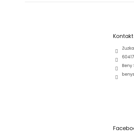
Z
á
p
a
t
Kontakt
í
Zuzka
60417
Beny 
beny
Facebo