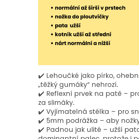
✔️ Lehoučké jako pírko, ohe
„těžký gumáky“ nehrozí.
✔️ Reflexní prvek na patě – p
za slimáky.
✔️ Vyjímatelná stélka – pro s
✔️ 5mm podrážka – aby nožky c
✔️ Padnou jak ulité – užší pat
dominantní palec, protože i p