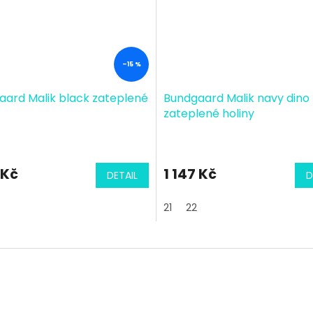
–15 %
aard Malik black zateplené
Bundgaard Malik navy dino
zateplené holiny
 Kč
1 147 Kč
DETAIL
D
21
22