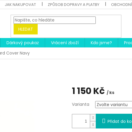
JAK NAKUPOVAT
ZPŮSOB DOPRAVY A PLATBY
OBCHODNÍ
HLEDAT
Dárkový poukaz
Vrácení zboží
Kdo jsme?
Pro
rd Cover Navy
1 150 Kč
/ ks
Měrná
Varianta
cena:
Přidat do ko