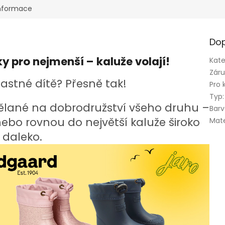
informace
Dop
y pro nejmenší – kaluže volají!
Kate
Zár
ťastné dítě? Přesně tak!
Pro 
Typ
:
ělané na dobrodružství
všeho druhu –
Bar
 nebo rovnou do největší kaluže široko
Mate
daleko.