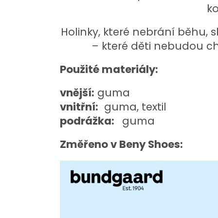
k
Holinky, které nebrání běhu, s
– které děti nebudou cht
Použité materiály:
vnější:
guma
vnitřní:
guma, textil
podrážka:
guma
Změřeno v Beny Shoes: