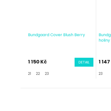
Bundgaard Cover Blush Berry
Bundg
holiny
1 150 Kč
1 147
DETAIL
21
22
23
23
Z
á
p
a