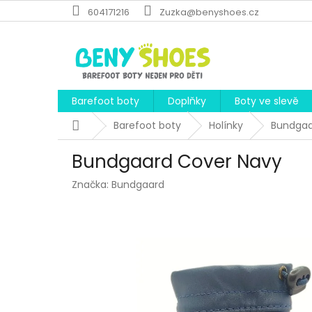
Přejít
604171216
Zuzka@benyshoes.cz
na
obsah
Barefoot boty
Doplňky
Boty ve slevě
Domů
Barefoot boty
Holínky
Bundgaa
Bundgaard Cover Navy
Značka:
Bundgaard