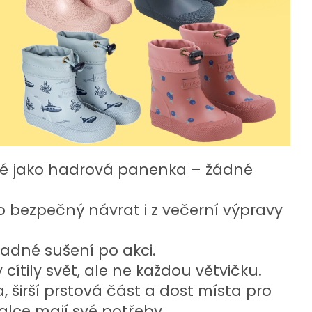
bné jako hadrová panenka – žádné
ro bezpečný návrat i z večerní výpravy
nadné sušení po akci.
ítily svět, ale ne každou větvičku.
a, širší prstová část a dost místa pro
alce mají své potřeby.