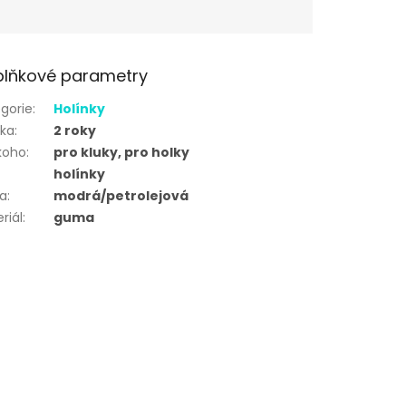
lňkové parametry
gorie
:
Holínky
uka
:
2 roky
koho
:
pro kluky, pro holky
holínky
va
:
modrá/petrolejová
riál
:
guma