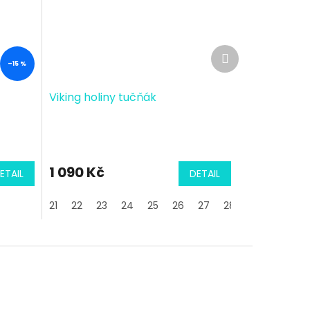
Další
produkt
–15 %
Viking holiny tučňák
1 090 Kč
ETAIL
DETAIL
21
22
23
24
25
26
27
28
29
30