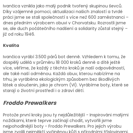
Ivančica vznikla jako malý podnik tvořený skupinou ševců.
Díky vzájemné pomoci, aktualizaci našich znalostí a tvrdé
práci jsme se stali společností s více než 600 zaměstnanci –
dnes předním výrobcem obuvi v Chorvatsku. Rozrostli jsme
se, ale duch počátečního nadšení a solidarity zůstal stejný –
již od roku 1946.
Kvalita
Ivančica vyrábí 3.500 párů bot denně. Vzhledem k tomu, že
dospělý
udělá v průměru 18 000 kroků denně a dítě ještě
více, věříme, že každý z těchto kroků je naší odpovědností,
ale také naší odměnou. Každá obuv, kterou nabízíme na
trhu, je vyráběna ekologickým způsobem bez škodlivých
látek a sloučenin, jako je chrom (VI). Vyrábíme boty, které se
starají o životní prostředí i o zdraví dětí.
Froddo Prewalkers
Protože první kroky jsou ty nejdůležitější - Inspirováni malými
nožičkami, které teprve začínají chodit, vytvořili jsme
nejpohodlnější boty - Froddo Prewalkers. Pro jejich výrobu
jsme zvolili nejměkčí vyčiněnou kůži s přírodními tříslovinami,