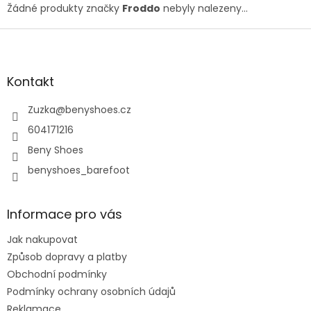
Žádné produkty značky
Froddo
nebyly nalezeny...
Z
á
p
a
Kontakt
t
í
Zuzka
@
benyshoes.cz
604171216
Beny Shoes
benyshoes_barefoot
Informace pro vás
Jak nakupovat
Způsob dopravy a platby
Obchodní podmínky
Podmínky ochrany osobních údajů
Reklamace