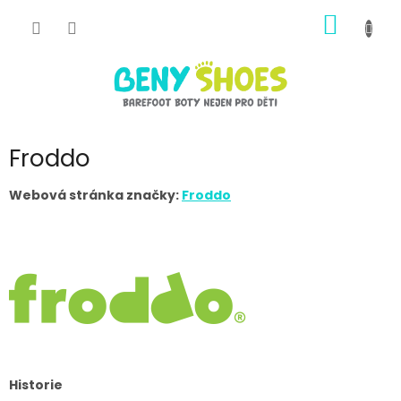
Přejít
NÁKUP
na
obsah
KOŠÍK
Froddo
Webová stránka značky:
Froddo
Historie