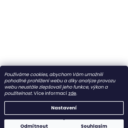
Po
Zavřeno
Út
10:00–12:00 • 14:00–18:00
St
10:00–12:00 • 14:00–18:00
Používáme cookies, abychom Vám umožnili
pohodlné prohlížení webu a díky analýze provozu
Čt
10:00–12:00 • 14:00–18:00
Sledovat na Instagramu
webu neustále zlepšovali jeho funkce, výkon a
Pá
10:00–12:00 • 14:00–18:00
použitelnost.
Více informací
zde
.
So
09:00–12:00
Vytvořil Shoptet
Nastavení
Ne
Zavřeno
Copyright 2026
Beny Shoes
. Všechna práva vyhrazena.
Odmítnout
Souhlasím