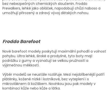
bez nebezpečných chemických sloučenin. Froddo
Prewalkers, lehké jako obláček, napodobují chůzi naboso a
umožňují přirozený a zdravý vývoj dětských nohou.
Froddo Barefoot
Nové barefoot modely poskytují maximální pohodlí a volnost
pohybu. Ultra lehké, široké a prodyšné, tyto boty mají
podrážku z gumy a vyznačují se velkou pružností a
výjimečnou měkkostí.
Výběr modelů se neustále rozšiřuje. Mezi nejoblíbenější patří
plátěnky, kožené nízké i kotníkové, bez vyteplení i s
mikrovláknem či kožíškem. Novinkou jsou pak modely v
kombinaci kůže nebo kůže a látka.