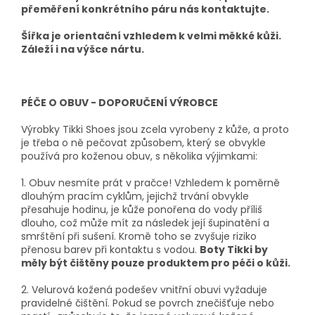
přeměření konkrétního páru nás kontaktujte.
Šířka je orientační vzhledem k velmi měkké kůži.
Záleží i na výšce nártu.
PÉČE O OBUV - DOPORUČENÍ VÝROBCE
Výrobky Tikki Shoes jsou zcela vyrobeny z kůže, a proto
je třeba o ně pečovat způsobem, který se obvykle
používá pro koženou obuv, s několika výjimkami:
1. Obuv nesmíte prát v pračce! Vzhledem k poměrně
dlouhým pracím cyklům, jejichž trvání obvykle
přesahuje hodinu, je kůže ponořena do vody příliš
dlouho, což může mít za následek její šupinatění a
smrštění při sušení. Kromě toho se zvyšuje riziko
přenosu barev při kontaktu s vodou.
Boty Tikki by
měly být čištěny pouze produktem pro péči o kůži.
2. Velurová kožená podešev vnitřní obuvi vyžaduje
pravidelné čištění. Pokud se povrch znečišťuje nebo