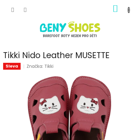
Přejít
NÁKUP
na
obsah
KOŠÍK
Tikki Nido Leather MUSETTE
Značka:
Tikki
Sleva