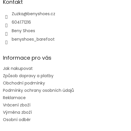
a
Kontakt
t
í
Zuzka
@
benyshoes.cz
604171216
Beny Shoes
benyshoes_barefoot
Informace pro vás
Jak nakupovat
Způsob dopravy a platby
Obchodní podmínky
Podmínky ochrany osobních údajů
Reklamace
Vrácení zboží
Výměna zboží
Osobní odběr