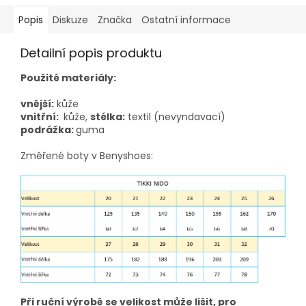
Popis
Diskuze
Značka
Ostatní informace
Detailní popis produktu
Použité materiály:
vnější:
kůže
vnitřní:
kůže,
stélka:
textil (nevyndavací)
podrážka:
guma
Změřené boty v Benyshoes:
Při ruční výrobě se velikost může lišit, pro