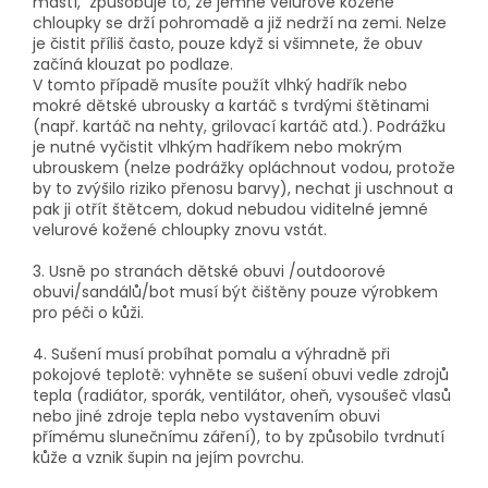
mastí, způsobuje to, že jemné velurové kožené
chloupky se drží pohromadě a již nedrží na zemi. Nelze
je čistit příliš často, pouze když si všimnete, že obuv
začíná klouzat po podlaze.
V tomto případě musíte použít vlhký hadřík nebo
mokré dětské ubrousky a kartáč s tvrdými štětinami
(např. kartáč na nehty, grilovací kartáč atd.). Podrážku
je nutné vyčistit vlhkým hadříkem nebo mokrým
ubrouskem (nelze podrážky opláchnout vodou, protože
by to zvýšilo riziko přenosu barvy), nechat ji uschnout a
pak ji otřít štětcem, dokud nebudou viditelné jemné
velurové kožené chloupky znovu vstát.
3. Usně po stranách dětské obuvi /outdoorové
obuvi/sandálů/bot musí být čištěny pouze výrobkem
pro péči o kůži.
4. Sušení musí probíhat pomalu a výhradně při
pokojové teplotě: vyhněte se sušení obuvi vedle zdrojů
tepla (radiátor, sporák, ventilátor, oheň, vysoušeč vlasů
nebo jiné zdroje tepla nebo vystavením obuvi
přímému slunečnímu záření), to by způsobilo tvrdnutí
kůže a vznik šupin na jejím povrchu.