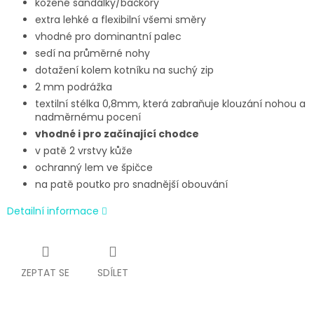
kožené sandálky/bačkory
extra lehké a flexibilní všemi směry
vhodné pro dominantní palec
sedí na průměrné nohy
dotažení kolem kotníku na suchý zip
2 mm podrážka
textilní stélka 0,8mm, která zabraňuje klouzání nohou a
nadměrnému pocení
vhodné i pro začínající chodce
v patě 2 vrstvy kůže
ochranný lem ve špičce
na patě poutko pro snadnější obouvání
Detailní informace
ZEPTAT SE
SDÍLET