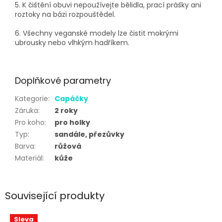
5. K čištění obuvi nepoužívejte bělidla, prací prášky ani
roztoky na bázi rozpouštědel.
6. Všechny veganské modely lze čistit mokrými
ubrousky nebo vlhkým hadříkem.
Doplňkové parametry
Kategorie
:
Capáčky
Záruka
:
2 roky
Pro koho
:
pro holky
Typ
:
sandále, přezůvky
Barva
:
růžová
Materiál
:
kůže
Související produkty
Sleva