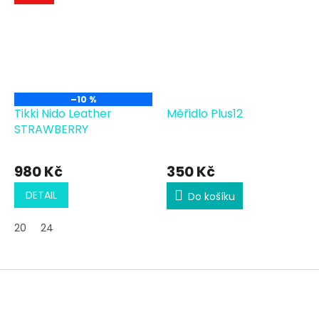
–10 %
Tikki Nido Leather
Měřidlo Plus12
STRAWBERRY
980 Kč
350 Kč
DETAIL
Do košíku
20
24
Z
á
p