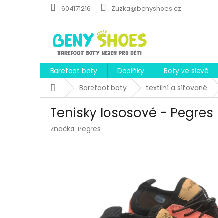
Přejít
604171216
Zuzka@benyshoes.cz
na
obsah
Barefoot boty
Doplňky
Boty ve slevě
Domů
Barefoot boty
textilní a síťované
Tenisky lososové - Pegres
Značka:
Pegres