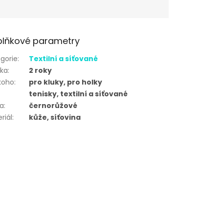
lňkové parametry
gorie
:
Textilní a síťované
uka
:
2 roky
koho
:
pro kluky, pro holky
tenisky, textilní a síťované
va
:
černorůžové
riál
:
kůže, síťovina