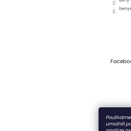
beny
Facebo
Pá
10:00–12:00 • 14:00–18:00
So
Zavřeno
Ne
Zavřeno
Po
Zavřeno
Používáme
Út
10:00–12:00 • 14:00–18:00
umožnili p
analýze pr
St
10:00–12:00 • 14:00–18:00