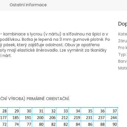
Ostatní informace
Dop
 - kombinace s lycrou (v nártu) a síťovinou na špici a v
Kate
u podšívkou. Botka je lepená na 3 mm gumové plotně. Po
Zár
 pásek, který zajišťuje odolnost. Obuv je opatřena
Pro 
ty mají elastické šněrovadlo. Lze vyměnit za tkaničky
Typ
:
 nárt.
Bar
Mate
ČNÍ VÝROBA) PRIMÁRNĚ ORIENTAČNÍ.