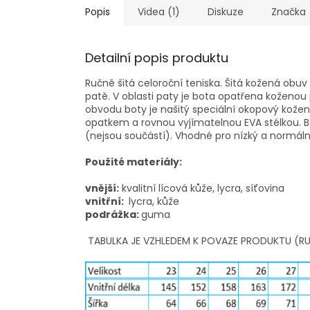
Popis
Videa (1)
Diskuze
Značka
Detailní popis produktu
Ručně šitá celoroční teniska. Šitá kožená obuv
patě. V oblasti paty je bota opatřena koženo
obvodu boty je našitý speciální okopový kožený
opatkem a rovnou vyjímatelnou EVA stélkou. Bo
(nejsou součástí). Vhodné pro nízký a normální
Použité materiály:
vnější:
kvalitní lícová kůže, lycra, síťovina
vnitřní:
lycra, kůže
podrážka:
guma
TABULKA JE VZHLEDEM K POVAZE PRODUKTU (RU