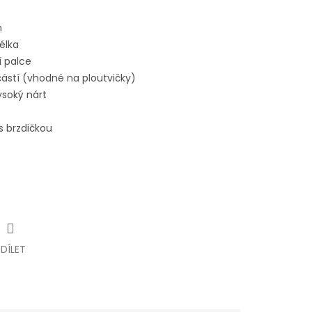
m
élka
í palce
 částí (vhodné na ploutvičky)
soký nárt
s brzdičkou
SDÍLET