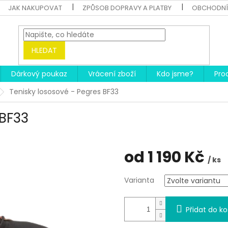
JAK NAKUPOVAT
ZPŮSOB DOPRAVY A PLATBY
OBCHODNÍ
HLEDAT
Dárkový poukaz
Vrácení zboží
Kdo jsme?
Pro
Tenisky lososové - Pegres BF33
 BF33
od
1 190 Kč
/ ks
Měrná
Varianta
cena:
Přidat do ko