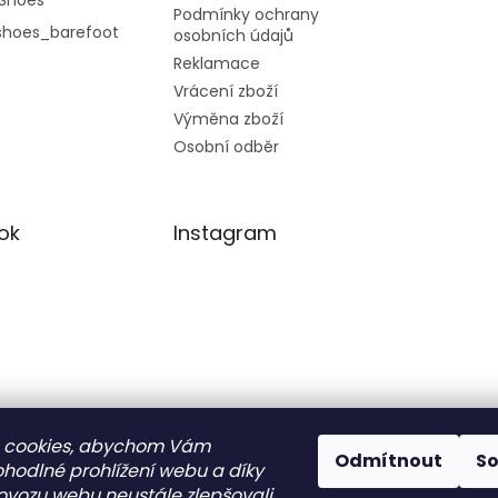
Podmínky ochrany
shoes_barefoot
osobních údajů
Reklamace
Vrácení zboží
Výměna zboží
Osobní odběr
ok
Instagram
 cookies, abychom Vám
Odmítnout
S
ohodlné prohlížení webu a díky
ovozu webu neustále zlepšovali