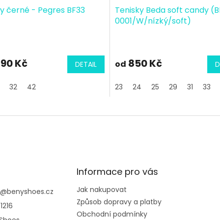
y černé - Pegres BF33
Tenisky Beda soft candy (B
0001/W/nízký/soft)
290 Kč
850 Kč
od
DETAIL
D
32
42
23
24
25
29
31
33
Informace pro vás
Jak nakupovat
@
benyshoes.cz
Způsob dopravy a platby
1216
Obchodní podmínky
Shoes