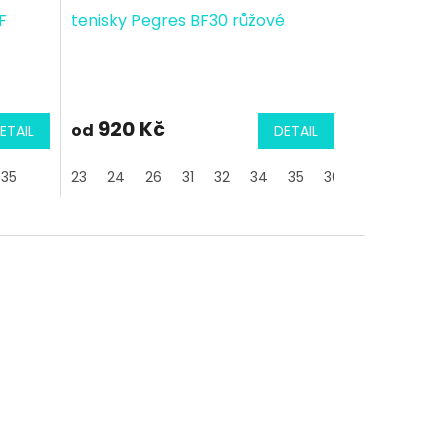
F
tenisky Pegres BF30 růžové
920 Kč
od
ETAIL
DETAIL
35
23
24
26
31
32
34
35
36