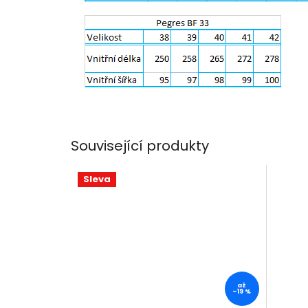
Související produkty
Sleva
až
–19 %