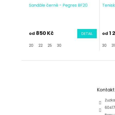
Sandále černé - Pegres BF20
Tenisk
850 Kč
1 
od
od
DETAIL
20
22
25
30
30
31
Z
á
p
a
t
Kontakt
í
Zuzka
60417
Beny 