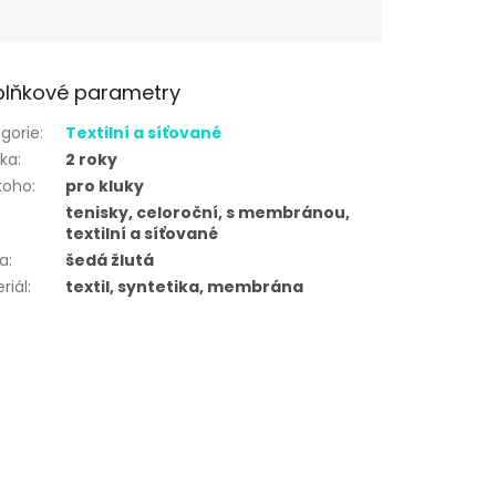
lňkové parametry
gorie
:
Textilní a síťované
uka
:
2 roky
koho
:
pro kluky
tenisky, celoroční, s membránou,
textilní a síťované
va
:
šedá žlutá
riál
:
textil, syntetika, membrána