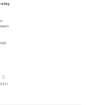
ročky
ku
orkem
 nárt
SDÍLET