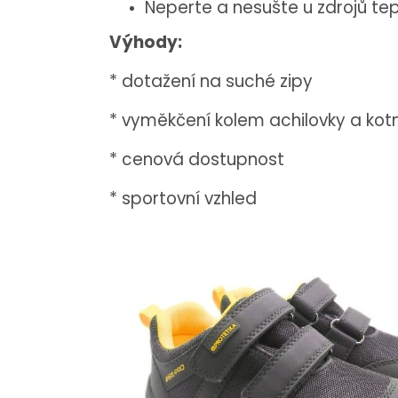
Neperte a nesušte u zdrojů tep
Výhody:
* dotažení na suché zipy
* vyměkčení kolem achilovky a kot
* cenová dostupnost
* sportovní vzhled