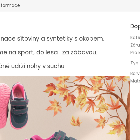
informace
Dop
nace síťoviny a syntetiky s okopem.
Kate
Zár
e na sport, do lesa i za zábavou.
Pro 
Typ
:
ně udrží nohy v suchu.
Bar
Mate