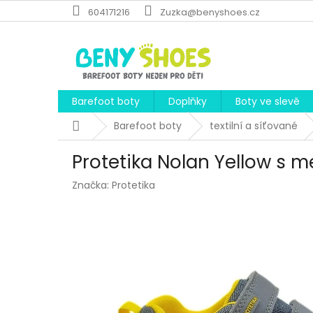
Přejít
604171216
Zuzka@benyshoes.cz
na
obsah
Barefoot boty
Doplňky
Boty ve slevě
Domů
Barefoot boty
textilní a síťované
Protetika Nolan Yellow s
Značka:
Protetika