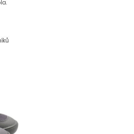
la.
níků