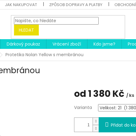
JAK NAKUPOVAT
ZPŮSOB DOPRAVY A PLATBY
OBCHODNÍ
HLEDAT
Dárkový poukaz
Vrácení zboží
Kdo jsme?
Pro
Protetika Nolan Yellow s membránou
 membránou
od
1 380 Kč
/ ks
Měrná
Varianta
cena:
Přidat do ko