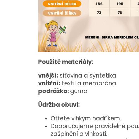
Použité materiály:
vnější:
síťovina a syntetika
vnitřní:
textil a membrána
podrážka:
guma
Údržba obuvi:
Otřete vlhkým hadříkem.
Doporučujeme pravidelné použi
zašpinění a vlhkosti.