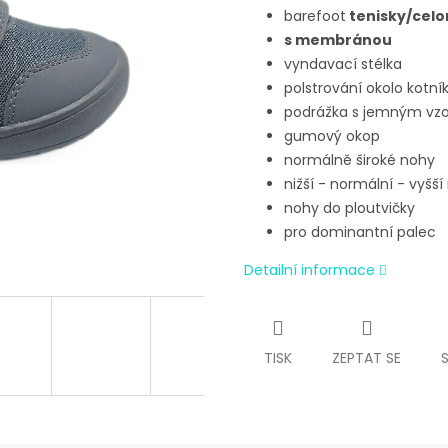
barefoot
tenisky/celo
s membránou
vyndavací stélka
polstrování okolo kotní
podrážka s jemným vz
gumový okop
normálně široké nohy
nižší - normální - vyšší
nohy do ploutvičky
pro dominantní palec
Detailní informace
TISK
ZEPTAT SE