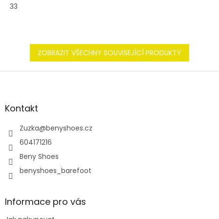
33
ZOBRAZIT VŠECHNY SOUVISEJÍCÍ PRODUKTY
Z
á
p
a
Kontakt
t
í
Zuzka
@
benyshoes.cz
604171216
Beny Shoes
benyshoes_barefoot
Informace pro vás