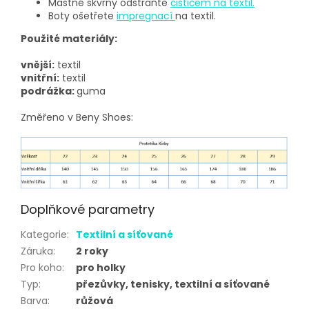
Mastné skvrny odstraňte
čističem na textil
.
Boty ošetřete
impregnací
na textil.
Použité materiály:
vnější:
textil
vnitřní:
textil
podrážka:
guma
Změřeno v Beny Shoes:
Doplňkové parametry
Kategorie
:
Textilní a síťované
Záruka
:
2 roky
Pro koho
:
pro holky
Typ
:
přezůvky, tenisky, textilní a síťované
Barva
:
růžová