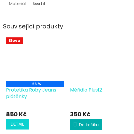
Materiál
:
textil
Související produkty
Sleva
–26 %
Protetika Roby Jeans
Měřidlo Plus12
plátěnky
850 Kč
350 Kč
DETAIL
Do košíku