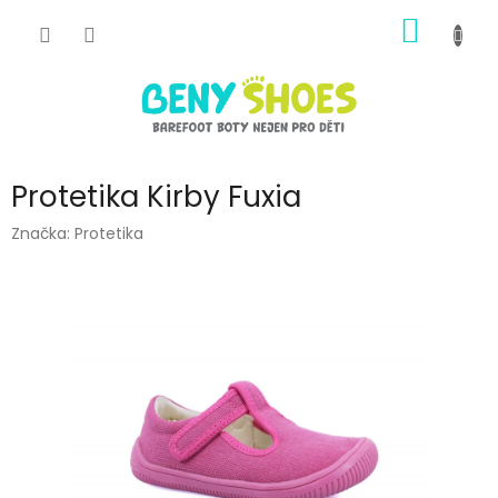
Přejít
NÁKUP
na
obsah
KOŠÍK
Protetika Kirby Fuxia
Značka:
Protetika