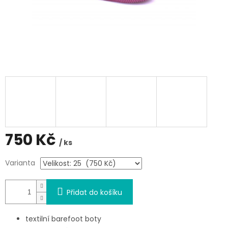
750 Kč
/ ks
Měrná
Varianta
cena:
Přidat do košíku
textilní barefoot boty