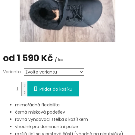
od
1 590 Kč
/ ks
Měrná
Varianta
cena:
Přidat do košíku
mimořádná flexibilita
černá misková podešev
rovná vyndavací stélka s kožíškem
vhodné pro dominantní palce
rozšiřující se v prstové částí (vhodné na ploutvičky)