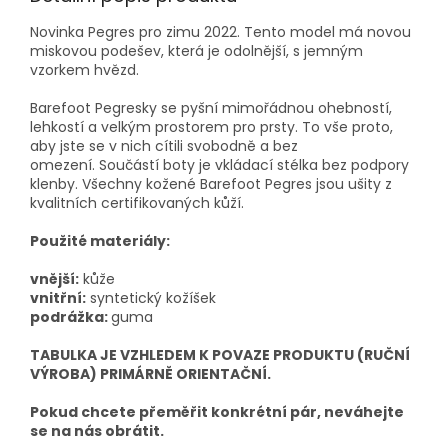
Novinka Pegres pro zimu 2022. Tento model má novou
miskovou podešev, která je odolnější, s jemným
vzorkem hvězd.
Barefoot Pegresky se pyšní mimořádnou ohebností,
lehkostí a velkým prostorem pro prsty. To vše proto,
aby jste se v nich cítili svobodně a bez
omezení. Součástí boty je vkládací stélka bez podpory
klenby. Všechny kožené Barefoot Pegres jsou ušity z
kvalitních certifikovaných kůží.
Použité materiály:
vnější:
kůže
vnitřní:
syntetický kožíšek
podrážka:
guma
TABULKA JE VZHLEDEM K POVAZE PRODUKTU (RUČNÍ
VÝROBA) PRIMÁRNĚ ORIENTAČNÍ.
Pokud chcete přeměřit konkrétní pár, neváhejte
se na nás obrátit.