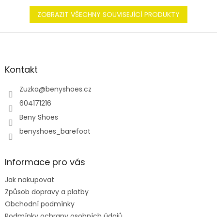
ZOBRAZIT VŠECHNY SOUVISEJÍCÍ PRODUKTY
Z
á
p
a
Kontakt
t
í
Zuzka
@
benyshoes.cz
604171216
Beny Shoes
benyshoes_barefoot
Informace pro vás
Jak nakupovat
Způsob dopravy a platby
Obchodní podmínky
Podmínky ochrany osobních údajů