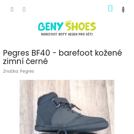
Přejít
NÁKUP
na
obsah
KOŠÍK
Pegres BF40 - barefoot kožené
zimní černé
Značka:
Pegres