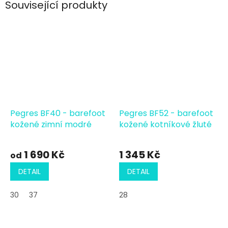
Související produkty
Pegres BF40 - barefoot
Pegres BF52 - barefoot
kožené zimní modré
kožené kotníkové žluté
1 690 Kč
1 345 Kč
od
DETAIL
DETAIL
30
37
28