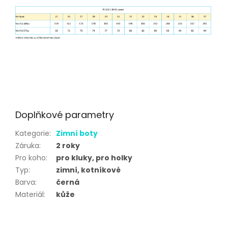
Doplňkové parametry
Kategorie
:
Zimní boty
Záruka
:
2 roky
Pro koho
:
pro kluky, pro holky
Typ
:
zimní, kotníkové
Barva
:
černá
Materiál
:
kůže