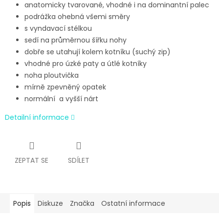
anatomicky tvarované, vhodné i na dominantní palec
podrážka ohebná všemi směry
s vyndavací stélkou
sedí na průměrnou šířku nohy
dobře se utahují kolem kotníku (suchý zip)
vhodné pro úzké paty a útlé kotníky
noha ploutvička
mírně zpevněný opatek
normální a vyšší nárt
Detailní informace
ZEPTAT SE
SDÍLET
Popis
Diskuze
Značka
Ostatní informace