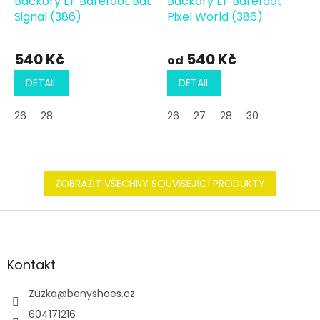
Bačkory EF Barefoot Bat
Bačkory EF Barefoot
Signal (386)
Pixel World (386)
540 Kč
540 Kč
od
DETAIL
DETAIL
26
28
26
27
28
30
ZOBRAZIT VŠECHNY SOUVISEJÍCÍ PRODUKTY
Z
á
p
a
Kontakt
t
í
Zuzka
@
benyshoes.cz
604171216