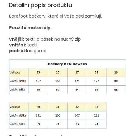
Detailní popis produktu
Barefoot bačkory, které si Vaše děti zamilují.
Použité materiály:
vnější:
textil a pásek na suchý zip
vnitřní:
textil
podrážka:
guma