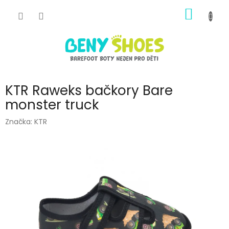
Přejít
NÁKUP
na
obsah
KOŠÍK
KTR Raweks bačkory Bare
monster truck
Značka:
KTR