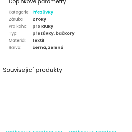
Doplňkové parametry
Kategorie
:
Přezůvky
Záruka
:
2 roky
Pro koho
:
pro kluky
Typ
:
přezůvky, bačkory
Materiál
:
textil
Barva
:
černá, zelená
Související produkty