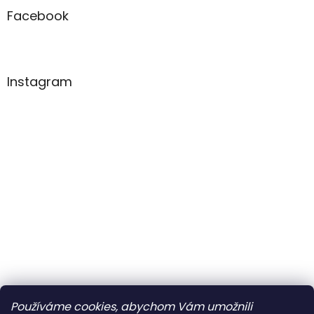
Facebook
Instagram
So
Zavřeno
Ne
Zavřeno
Po
Zavřeno
Používáme cookies, abychom Vám umožnili