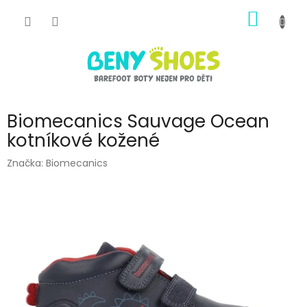
Přejít
NÁKUP
na
obsah
KOŠÍK
Biomecanics Sauvage Ocean
kotníkové kožené
Značka:
Biomecanics