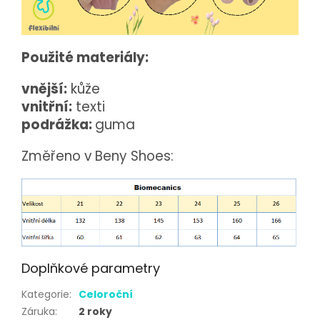
Použité materiály:
vnější:
kůže
vnitřní:
texti
podrážka:
guma
Změřeno v Beny Shoes:
Doplňkové parametry
Kategorie
:
Celoroční
Záruka
:
2 roky