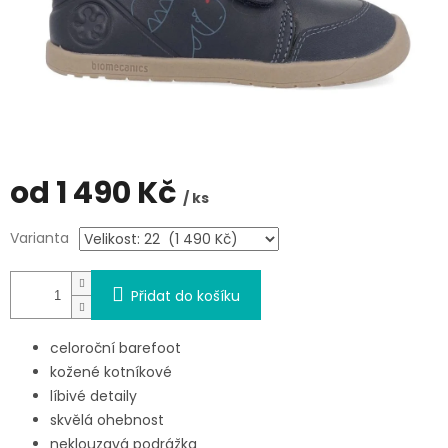
od
1 490 Kč
/ ks
Měrná
Varianta
cena:
Přidat do košíku
celoroční barefoot
kožené kotníkové
líbivé detaily
skvělá ohebnost
neklouzavá podrážka