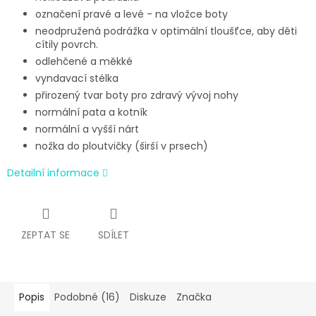
označení pravé a levé - na vložce boty
neodpružená podrážka v optimální tloušťce, aby děti
cítily povrch.
odlehčené a měkké
vyndavací stélka
přirozený tvar boty pro zdravý vývoj nohy
normální pata a kotník
normální a vyšší nárt
nožka do ploutvičky (širší v prsech)
Detailní informace
ZEPTAT SE
SDÍLET
Popis
Podobné (16)
Diskuze
Značka