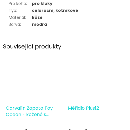
Pro koho
:
pro kluky
Typ
:
celoroční, kotníkové
Materiál
:
kůže
Barva
:
modrá
Související produkty
Garvalín Zapato Toy
Měřidlo Plus12
Ocean - kožené s
příšerkami