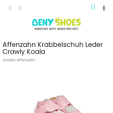
Přejít
NÁKUP
na
obsah
KOŠÍK
Affenzahn Krabbelschuh Leder
Crawly Koala
Značka:
Affenzahn