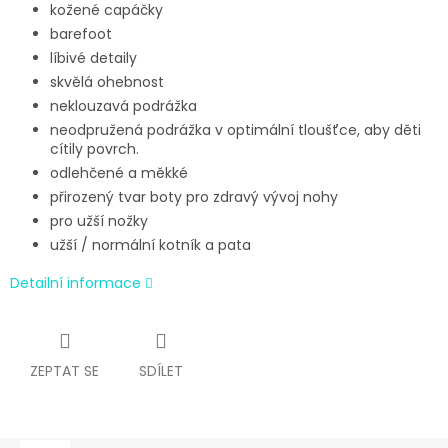
kožené capáčky
barefoot
líbivé detaily
skvělá ohebnost
neklouzavá podrážka
neodpružená podrážka v optimální tloušťce, aby děti
cítily povrch.
odlehčené a měkké
přirozený tvar boty pro zdravý vývoj nohy
pro užší nožky
užší / normální kotník a pata
Detailní informace
ZEPTAT SE
SDÍLET