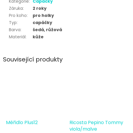
Kategorie
:
Capáčky
Záruka
:
2 roky
Pro koho
:
pro holky
Typ
:
capáčky
Barva
:
šedá, růžová
Materiál
:
kůže
Související produkty
Měřidlo Plus12
Ricosta Pepino Tommy
viola/malve