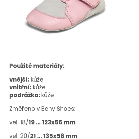
Použité materiály:
vnější:
kůže
vnitřní:
kůže
podrážka:
kůže
Změřeno v Beny Shoes:
vel. 18/
19 ... 123x56 mm
vel. 20/
21 ... 135x58 mm